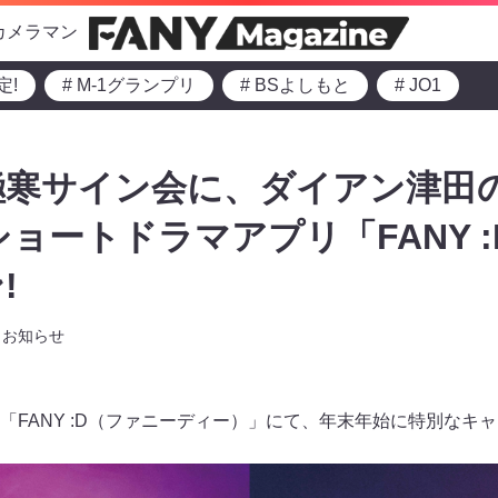
カメラマン
定!
# M-1グランプリ
# BSよしもと
# JO1
極寒サイン会に、ダイアン津田
ショートドラマアプリ「FANY 
!
お知らせ
「FANY :D（ファニーディー）」にて、年末年始に特別なキ