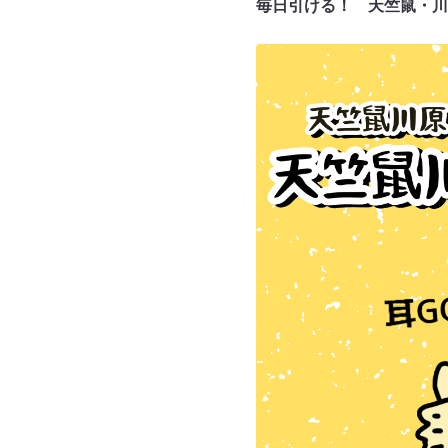
毎日引ける！ 天竺鼠・川