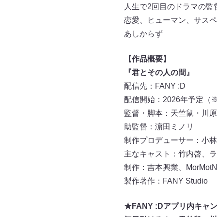
人生で2回目のドラマの監
恋愛、ヒューマン、サスペ
あしからず
【作品概要】
『君とその人の間』
配信先：FANY :
D
配信開始：2026年予定（
監督・脚本：天竺鼠・川原
助監督：濵田ミノリ
制作プロデューサー：小林
主なキャスト：竹内啓、ラ
制作：吉本興業、MorMotN
製作著作：FANY Studio
★FANY :Dアプリ内キャ