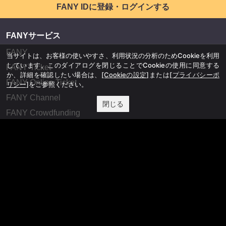
FANY IDに登録・ログインする
FANYサービス
FANY
当サイトは、お客様の使いやすさ、利用状況の分析のためCookieを利用
しています。このダイアログを閉じることでCookieの使用に同意する
FANY Ticket
か、詳細を確認したい場合は、
[Cookieの設定]
または
[プライバシーポ
FANY Online Ticket
リシー]
をご参照ください。
FANY Channel
閉じる
FANY Crowdfunding
FANY Mall
FANY Commu
法務・規約
プライバシーポリシー
反社会的勢力排除宣言