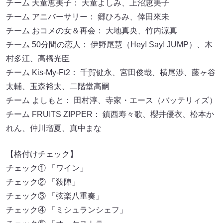
チーム 天童恵美子： 天童よしみ、上沼恵美子
チーム アニバーサリー： 郷ひろみ、倖田來未
チーム おコメの女＆再会： 大地真央、竹内涼真
チーム 50分間の恋人： 伊野尾慧（Hey! Say! JUMP）、木
村多江、高橋光臣
チーム Kis-My-Ft2： 千賀健永、宮田俊哉、横尾渉、藤ヶ谷
太輔、玉森裕太、二階堂高嗣
チーム よしもと： 田村淳、寺家・エース（バッテリィズ）
チーム FRUITS ZIPPER： 鎮西寿々歌、櫻井優衣、松本か
れん、仲川瑠夏、真中まな
【格付けチェック】
チェック① 「ワイン」
チェック② 「殺陣」
チェック③ 「弦楽八重奏」
チェック④ 「ミシュランシェフ」