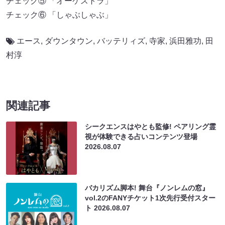
チェック⑤ 「オーケストラ」
チェック⑥ 「しゃぶしゃぶ」
エース
,
ダウンタウン
,
バッテリィズ
,
寺家
,
浜田雅功
,
田
村淳
関連記事
シークエンスはやとも監修! ペアリング霊
視が体験できる占いコンテンツ登場
2026.08.07
バカリズム脚本! 舞台『ノンレムの窓』
vol.2のFANYチケット1次先行受付スター
ト
2026.08.07