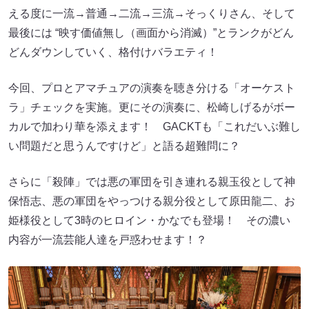
える度に一流→普通→二流→三流→そっくりさん、そして
最後には “映す価値無し（画面から消滅）”とランクがどん
どんダウンしていく、格付けバラエティ！
今回、プロとアマチュアの演奏を聴き分ける「オーケスト
ラ」チェックを実施。更にその演奏に、松崎しげるがボー
カルで加わり華を添えます！ GACKTも「これだいぶ難し
い問題だと思うんですけど」と語る超難問に？
さらに「殺陣」では悪の軍団を引き連れる親玉役として神
保悟志、悪の軍団をやっつける親分役として原田龍二、お
姫様役として3時のヒロイン・かなでも登場！ その濃い
内容が一流芸能人達を戸惑わせます！？