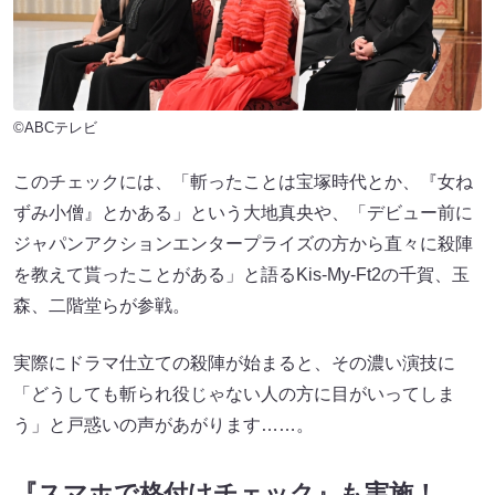
©ABCテレビ
このチェックには、「斬ったことは宝塚時代とか、『女ね
ずみ小僧』とかある」という大地真央や、「デビュー前に
ジャパンアクションエンタープライズの方から直々に殺陣
を教えて貰ったことがある」と語るKis-My-Ft2の千賀、玉
森、二階堂らが参戦。
実際にドラマ仕立ての殺陣が始まると、その濃い演技に
「どうしても斬られ役じゃない人の方に目がいってしま
う」と戸惑いの声があがります……。
『スマホで格付けチェック』も実施！