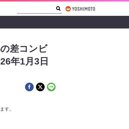
Search Form
Search
年の差コンビ
26年1月3日
れます。