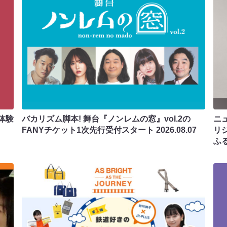
体験
バカリズム脚本! 舞台『ノンレムの窓』vol.2の
ニ
FANYチケット1次先行受付スタート
2026.08.07
リ
ふ