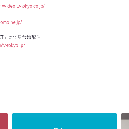
://video.tv-tokyo.co.jp/
como.ne.jp/
XT」にて見放題配信
/r/tv-tokyo_pr