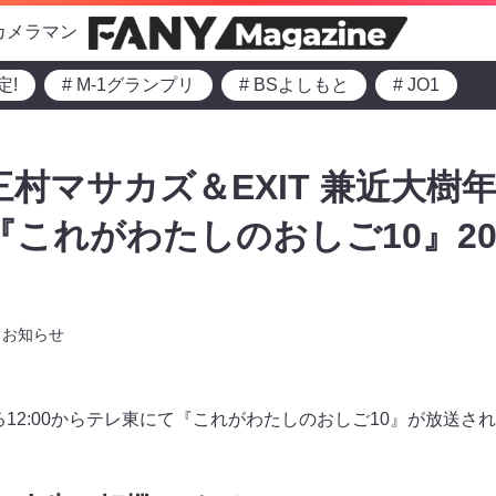
カメラマン
定!
# M-1グランプリ
# BSよしもと
# JO1
三村マサカズ＆EXIT 兼近大樹
『これがわたしのおしご10』20
お知らせ
ひる12:00からテレ東にて『これがわたしのおしご10』が放送さ