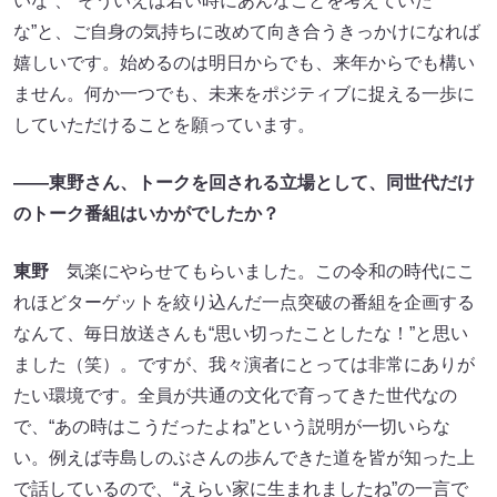
いな”、“そういえば若い時にあんなことを考えていた
な”と、ご自身の気持ちに改めて向き合うきっかけになれば
嬉しいです。始めるのは明日からでも、来年からでも構い
ません。何か一つでも、未来をポジティブに捉える一歩に
していただけることを願っています。
――東野さん、トークを回される立場として、同世代だけ
のトーク番組はいかがでしたか？
東野
気楽にやらせてもらいました。この令和の時代にこ
れほどターゲットを絞り込んだ一点突破の番組を企画する
なんて、毎日放送さんも“思い切ったことしたな！”と思い
ました（笑）。ですが、我々演者にとっては非常にありが
たい環境です。全員が共通の文化で育ってきた世代なの
で、“あの時はこうだったよね”という説明が一切いらな
い。例えば寺島しのぶさんの歩んできた道を皆が知った上
で話しているので、“えらい家に生まれましたね”の一言で