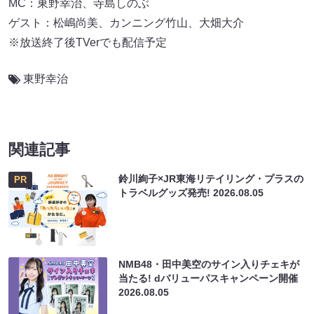
MC：東野幸治、寺島しのぶ
ゲスト：松嶋尚美、カンニング竹山、大畑大介
※放送終了後TVerでも配信予定
東野幸治
関連記事
鈴川絢子×JR東海リテイリング・プラスの
PR
トラベルグッズ発売!
2026.08.05
NMB48・田中美空のサイン入りチェキが
当たる! dバリューパスキャンペーン開催
2026.08.05