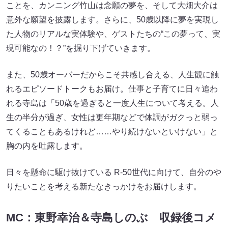
ことを、カンニング竹山は念願の夢を、そして大畑大介は
意外な願望を披露します。さらに、50歳以降に夢を実現し
た人物のリアルな実体験や、ゲストたちの“この夢って、実
現可能なの！？”を掘り下げていきます。
また、50歳オーバーだからこそ共感し合える、人生観に触
れるエピソードトークもお届け。仕事と子育てに日々追わ
れる寺島は「50歳を過ぎると一度人生について考える。人
生の半分が過ぎ、女性は更年期などで体調がガクっと弱っ
てくることもあるけれど……やり続けないといけない」と
胸の内を吐露します。
日々を懸命に駆け抜けている R-50世代に向けて、自分のや
りたいことを考える新たなきっかけをお届けします。
MC：東野幸治＆寺島しのぶ 収録後コメ