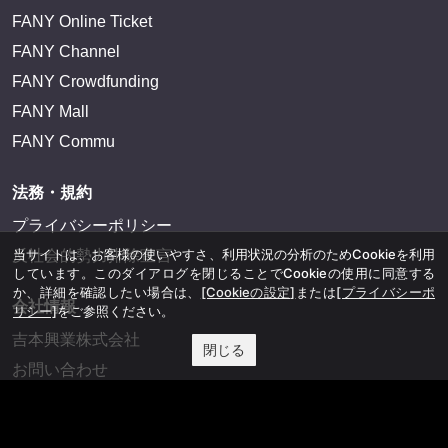
FANY Online Ticket
FANY Channel
FANY Crowdfunding
FANY Mall
FANY Commu
法務・規約
プライバシーポリシー
当サイトは、お客様の使いやすさ、利用状況の分析のためCookieを利用
反社会的勢力排除宣言
しています。このダイアログを閉じることでCookieの使用に同意する
か、詳細を確認したい場合は、
[Cookieの設定]
または
[プライバシーポ
会社情報
リシー]
をご参照ください。
吉本興業株式会社
閉じる
お問い合わせ
その他