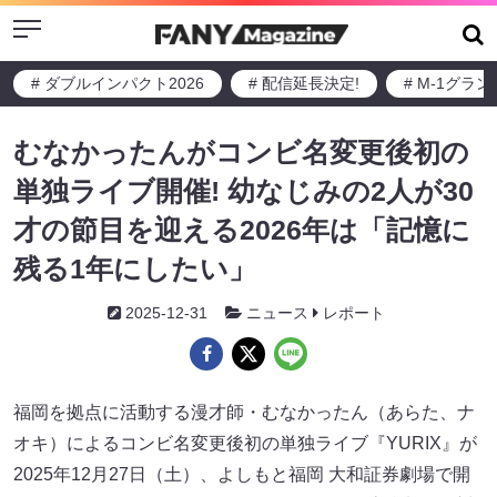
Menu
# ダブルインパクト2026
# 配信延長決定!
# M-1グラ
むなかったんがコンビ名変更後初の
単独ライブ開催! 幼なじみの2人が30
才の節目を迎える2026年は「記憶に
残る1年にしたい」
2025-12-31
ニュース
レポート
福岡を拠点に活動する漫才師・むなかったん（あらた、ナ
オキ）によるコンビ名変更後初の単独ライブ『YURIX』が
2025年12月27日（土）、よしもと福岡 大和証券劇場で開