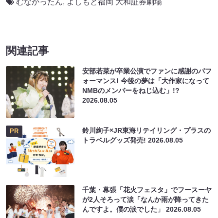
むなかったん
,
よしもと福岡 大和証券劇場
関連記事
安部若菜が卒業公演でファンに感謝のパフ
ォーマンス! 今後の夢は「大作家になって
NMBのメンバーをねじ込む」!?
2026.08.05
鈴川絢子×JR東海リテイリング・プラスの
PR
トラベルグッズ発売!
2026.08.05
千葉・幕張「花火フェスタ」でフースーヤ
が2人そろって涙「なんか雨が降ってきた
んですよ。僕の涙でした」
2026.08.05