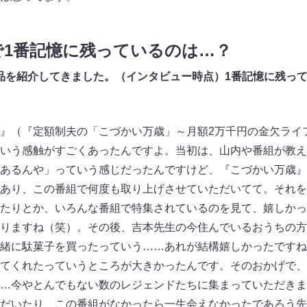
1番記憶に残っているの
は…？
3作品を紹介してきました。（インタビュー時点）1番記憶に残っ
』（『定額制夫の「こづかい万歳」～月額2万千円の金欠ライ
いう感触がすごくあったんですよ。当初は、山内や番組が教え
あるんや」っていう感じだったんですけど、『こづかい万歳』
あり、この番組で何度も取り上げさせていただいてて。それを
たりとか、いろんな番組で特集されているのを見て、嬉しかっ
りますね（笑）。その後、吉本先生の今住んでいるおうちの方
緒に駄菓子を買ったっていう……あれが結構嬉しかったですね
てくれたっていうところが大きかったんです。そのおかげで、
…今やとんでもない数のレジェンドたちに集まっていただきま
だいたり、この番組がなかったら一生会えなかったであろう先