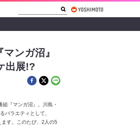
Search Form
Search
『マンガ沼』
出展!?
番組『マンガ沼』。川島・
るバラエティとして、
えます。このたび、2人の5