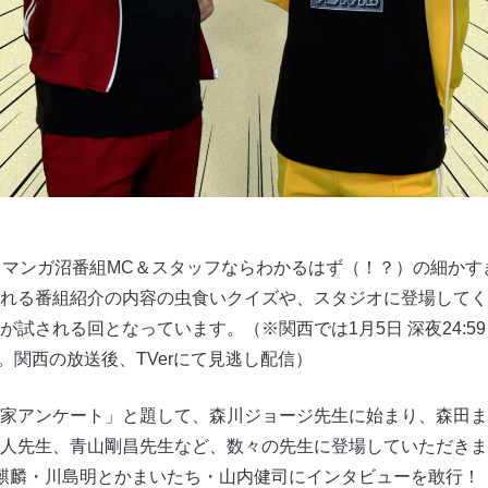
、マンガ沼番組MC＆スタッフならわかるはず（！？）の細かす
れる番組紹介の内容の虫食いクイズや、スタジオに登場してく
試される回となっています。（※関西では1月5日 深夜24:59～
5放送。関西の放送後、TVerにて見逃し配信）
家アンケート」と題して、森川ジョージ先生に始まり、森田ま
人先生、青山剛昌先生など、数々の先生に登場していただきま
麒麟・川島明とかまいたち・山内健司にインタビューを敢行！