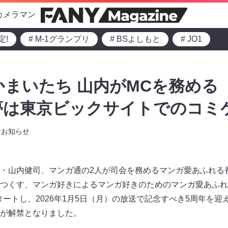
カメラマン
定!
# M-1グランプリ
# BSよしもと
# JO1
かまいたち 山内がMCを務める
 夢は東京ビックサイトでのコミケ
お知らせ
・山内健司、マンガ通の2人が司会を務めるマンガ愛あふれる
つくす、マンガ好きによるマンガ好きのためのマンガ愛あふれ
スタートし、2026年1月5日（月）の放送で記念すべき5周年を迎
が解禁となりました。