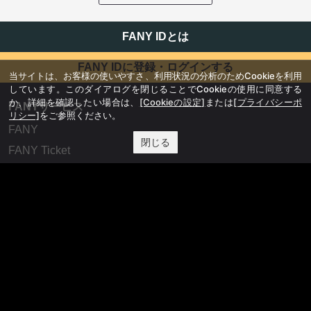
FANY IDとは
FANY IDに登録・ログインする
当サイトは、お客様の使いやすさ、利用状況の分析のためCookieを利用
しています。このダイアログを閉じることでCookieの使用に同意する
か、詳細を確認したい場合は、
[Cookieの設定]
または
[プライバシーポ
FANYサービス
リシー]
をご参照ください。
FANY
閉じる
FANY Ticket
FANY Online Ticket
FANY Channel
FANY Crowdfunding
FANY Mall
FANY Commu
法務・規約