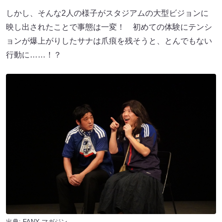
しかし、そんな2人の様子がスタジアムの大型ビジョンに
映し出されたことで事態は一変！ 初めての体験にテンシ
ョンが爆上がりしたサナは爪痕を残そうと、とんでもない
行動に……！？
出典:
FANY マガジン