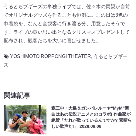
うるとらブギーズの単独ライブでは、佐々木の両親が自前
でオリジナルグッズを作ることも恒例に。この日は3色の
巾着袋を、なんと全観客に行き渡る分、用意したそうで
す。ライブの良い思い出となるクリスマスプレゼントして
配布され、観客たちを大いに喜ばせました。
YOSHIMOTO ROPPONGI THEATER
,
うるとらブギー
ズ
関連記事
森三中・大島＆ガンバレルーヤ“MyM”新
曲はあの伝説アニメとのコラボ! 作曲家が
絶賛「だれが歌っているんですか? 素晴ら
しい歌声だ!」
2026.08.08