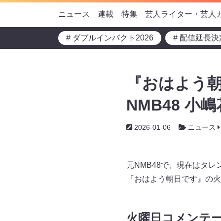
ニュース
連載
特集
芸人ライター・芸人
# ダブルインパクト2026
# 配信延長決
『おはよう
NMB48 小
2026-01-06
ニュース
元NMB48で、現在はタレ
『おはよう朝日です』の火
火曜日コメンテ