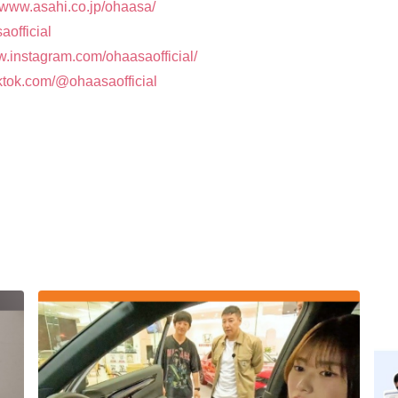
//www.asahi.co.jp/ohaasa/
aofficial
w.instagram.com/ohaasaofficial/
iktok.com/@ohaasaofficial