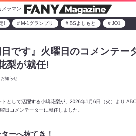
カメラマン
定!
# M-1グランプリ
# BSよしもと
# JO1
朝日です』火曜日のコメンテー
嶋花梨が就任!
お知らせ
ントとして活躍する小嶋花梨が、2026年1月6日（火）より A
曜日コメンテーターに就任しました。
ーターへ抜てき！