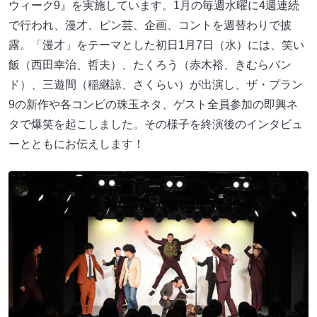
ウィーク9』を実施しています。1月の毎週水曜に4週連続
で行われ、漫才、ピン芸、企画、コントを週替わりで披
露。「漫才」をテーマとした初日1月7日（水）には、笑い
飯（西田幸治、哲夫）、たくろう（赤木裕、きむらバン
ド）、三遊間（稲継諒、さくらい）が出演し、ザ・プラン
9の新作や各コンビの珠玉ネタ、ゲスト全員参加の即興ネ
タで爆笑を起こしました。その様子を終演後のインタビュ
ーとともにお伝えします！