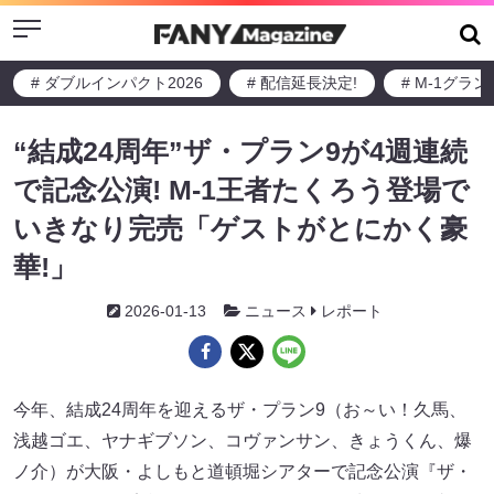
Menu
# ダブルインパクト2026
# 配信延長決定!
# M-1グラ
“結成24周年”ザ・プラン9が4週連続
で記念公演! M-1王者たくろう登場で
いきなり完売「ゲストがとにかく豪
華!」
2026-01-13
ニュース
レポート
今年、結成24周年を迎えるザ・プラン9（お～い！久馬、
浅越ゴエ、ヤナギブソン、コヴァンサン、きょうくん、爆
ノ介）が大阪・よしもと道頓堀シアターで記念公演『ザ・