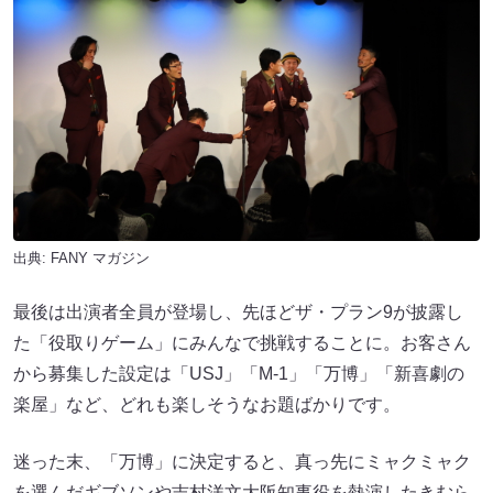
出典:
FANY マガジン
最後は出演者全員が登場し、先ほどザ・プラン9が披露し
た「役取りゲーム」にみんなで挑戦することに。お客さん
から募集した設定は「USJ」「М-1」「万博」「新喜劇の
楽屋」など、どれも楽しそうなお題ばかりです。
迷った末、「万博」に決定すると、真っ先にミャクミャク
を選んだギブソンや吉村洋文大阪知事役を熱演したきむら