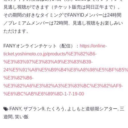
見逃し視聴ができます（チケット販売は同日正午まで）。
その期間の好きなタイミングでFANYIDメンバーは24時間
／プレミアムメンバーは72時間、見逃し視聴をお楽しみい
ただけます。
FANYオンラインチケット（配信）：
https://online-
ticket.yoshimoto.co.jp/products/%E3%82%B6-
%E3%83%97%E3%83%A9%E3%83%B39-
24%E5%91%A8%E5%B9%B4%E8%A8%98%E5%BF%B5%
%E3%82%B6-
%E3%82%A6%E3%82%A3%E3%83%BC%E3%82%AF9-
%E6%BC%AB%E6%89%8D-1-7-19-00
FANY
,
ザプラン9
,
たくろう
,
よしもと道頓堀シアター
,
三
遊間
,
笑い飯