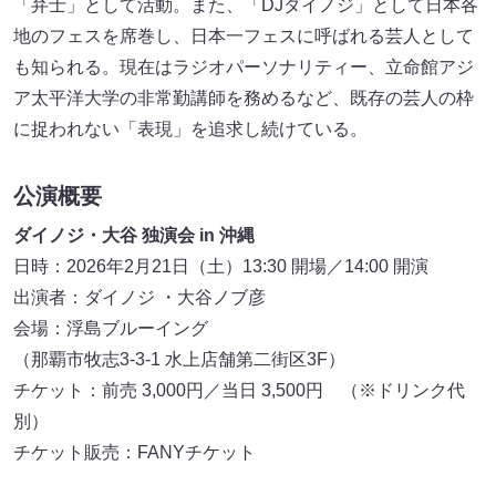
「弁士」として活動。また、「DJダイノジ」として日本各
地のフェスを席巻し、日本一フェスに呼ばれる芸人として
も知られる。現在はラジオパーソナリティー、立命館アジ
ア太平洋大学の非常勤講師を務めるなど、既存の芸人の枠
に捉われない「表現」を追求し続けている。
公演概要
ダイノジ・大谷 独演会 in 沖縄
日時：2026年2月21日（土）13:30 開場／14:00 開演
出演者：ダイノジ ・大谷ノブ彦
会場：浮島ブルーイング
（那覇市牧志3-3-1 水上店舗第二街区3F）
チケット：前売 3,000円／当日 3,500円 （※ドリンク代
別）
チケット販売：FANYチケット