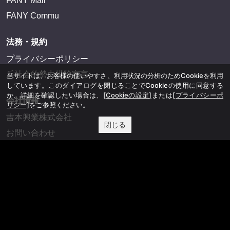
FANY Mall
FANY Commu
法務・規約
プライバシーポリシー
反社会的勢力排除宣言
当サイトは、お客様の使いやすさ、利用状況の分析のためCookieを利用
しています。このダイアログを閉じることでCookieの使用に同意する
か、詳細を確認したい場合は、
[Cookieの設定]
または
[プライバシーポ
会社情報
リシー]
をご参照ください。
吉本興業株式会社
閉じる
お問い合わせ
その他
よしもとニュースセンターアーカイブ
©YOSHIMOTO KOGYO, All Rights Reserved.