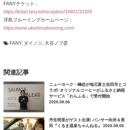
FANYチケット：
https://ticket.fany.lol/reception/34901/33309
浮島ブルーイングホームページ：
https://www.ukishimabrewing.com/
FANY
,
ダイノジ
,
大谷ノブ彦
関連記事
ニューヨーク・嶋佐が地元富士吉田市とコ
ラボ! オリジナルコーヒーがふるさと納税
サービス「わらふる」で受付開始
2026.08.06
丹生明里がゲスト出演! パンサー向井＆長
田『くるま温泉ちゃんねる』
2026.08.06