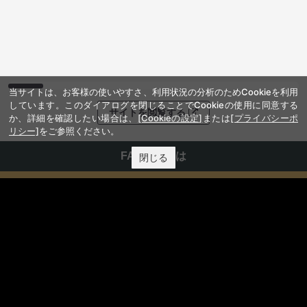
当サイトは、お客様の使いやすさ、利用状況の分析のためCookieを利用
しています。このダイアログを閉じることでCookieの使用に同意する
サイトを閲覧する
か、詳細を確認したい場合は、
[Cookieの設定]
または
[プライバシーポ
リシー]
をご参照ください。
FANY IDとは
閉じる
FANY IDに登録・ログインする
FANYサービス
FANY
FANY Ticket
FANY Online Ticket