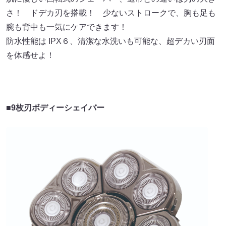
さ！ ドデカ刃を搭載！ 少ないストロークで、胸も足も
腕も背中も一気にケアできます！
防水性能は IPX６、清潔な水洗いも可能な、超デカい刃面
を体感せよ！
■9枚刃ボディーシェイバー