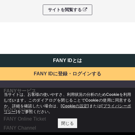
サイトを閲覧する
FANY IDとは
FANY IDに登録・ログインする
FANYサービス
当サイトは、お客様の使いやすさ、利用状況の分析のためCookieを利用
しています。このダイアログを閉じることでCookieの使用に同意する
FANY
か、詳細を確認したい場合は、
[Cookieの設定]
または
[プライバシーポ
FANY Ticket
リシー]
をご参照ください。
FANY Online Ticket
閉じる
FANY Channel