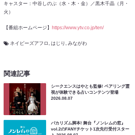
キャスター：中谷しのぶ（水・木・金）／黒木千晶（月・
火）
【番組ホームページ】
https://www.ytv.co.jp/ten/
ネイビーズアフロ
,
はじり
,
みながわ
関連記事
シークエンスはやとも監修! ペアリング霊
視が体験できる占いコンテンツ登場
2026.08.07
バカリズム脚本! 舞台『ノンレムの窓』
vol.2のFANYチケット1次先行受付スター
ト
2026.08.07