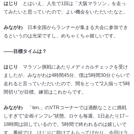
はじり
とはいえ、人生で1回は「大阪マラソン」を走っ
てみたいと思っていたので、よい機会をいただいたなと。
みながわ
日本全国からランナーが集まる大会に参加でき
るというのは光栄ですし、めちゃくちゃ嬉しいです。
――目標タイムは？
はじり
マラソン挑戦にあたりメディカルチェックを受け
ましたが、みながわは4時間45分、僕は5時間30分ぐらいで
走れると言っていただいたので、間をとって“2人揃って5時
間切り”が目標。練習はこれからです。
みながわ
「ten.」のVTRコーナーでは過酷なことに挑戦
しすぎて“企画インフレ”状態。ロケも毎週、1日あたり17～
18時間は回しているので、5時間で終われるのは嬉しいで
す。番組では、はじりに助けてもらってばかり。今回はラ