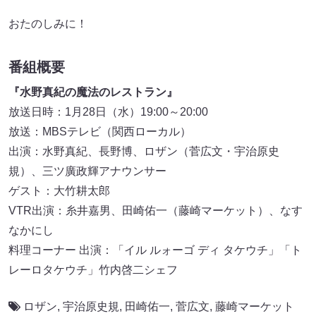
おたのしみに！
番組概要
『水野真紀の魔法のレストラン』
放送日時：1月28日（水）19:00～20:00
放送：MBSテレビ（関西ローカル）
出演：水野真紀、長野博、ロザン（菅広文・宇治原史
規）、三ツ廣政輝アナウンサー
ゲスト：大竹耕太郎
VTR出演：糸井嘉男、田崎佑一（藤崎マーケット）、なす
なかにし
料理コーナー 出演：「イル ルォーゴ ディ タケウチ」「ト
レーロタケウチ」竹内啓二シェフ
ロザン
,
宇治原史規
,
田崎佑一
,
菅広文
,
藤崎マーケット