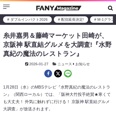
Menu
# ダブルインパクト2026
# 配信延長決定!
# M-1グラ
糸井嘉男＆藤崎マーケット田崎が、
京阪神 駅直結グルメを大調査!『水野
真紀の魔法のレストラン』
2026-01-27
ニュース
お知らせ
1月28日（水）のMBSテレビ『水野真紀の魔法のレストラ
ン』（関西ローカル）では、「阪神大竹投手絶賛★寒くて
も大丈夫！ 外気に触れずに行ける！ 京阪神 駅直結グルメ
大調査」が放送されます。