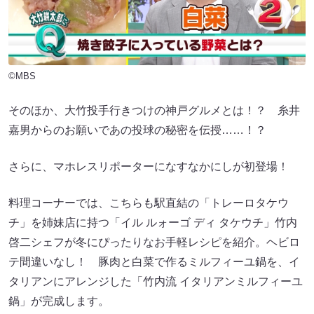
©MBS
そのほか、大竹投手行きつけの神戸グルメとは！？ 糸井
嘉男からのお願いであの投球の秘密を伝授……！？
さらに、マホレスリポーターになすなかにしが初登場！
料理コーナーでは、こちらも駅直結の「トレーロタケウ
チ」を姉妹店に持つ「イル ルォーゴ ディ タケウチ」竹内
啓二シェフが冬にぴったりなお手軽レシピを紹介。ヘビロ
テ間違いなし！ 豚肉と白菜で作るミルフィーユ鍋を、イ
タリアンにアレンジした「竹内流 イタリアンミルフィーユ
鍋」が完成します。