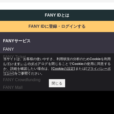
FANY IDとは
FANY IDに登録・ログインする
FANYサービス
FANY
FANY Ticket
当サイトは、お客様の使いやすさ、利用状況の分析のためCookieを利用
しています。このダイアログを閉じることでCookieの使用に同意する
FANY Online Ticket
か、詳細を確認したい場合は、
[Cookieの設定]
または
[プライバシーポ
FANY Channel
リシー]
をご参照ください。
FANY Crowdfunding
閉じる
FANY Mall
FANY Commu
法務・規約