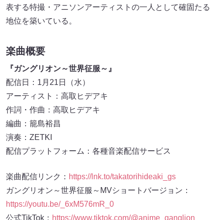
表する特撮・アニソンアーティストの一人として確固たる
地位を築いている。
楽曲概要
『ガングリオン～世界征服～』
配信日：1月21日（水）
アーティスト：高取ヒデアキ
作詞・作曲：高取ヒデアキ
編曲：籠島裕昌
演奏：ZETKI
配信プラットフォーム：各種音楽配信サービス
楽曲配信リンク：
https://lnk.to/takatorihideaki_gs
ガングリオン～世界征服～MVショートバージョン：
https://youtu.be/_6xM576mR_0
公式TikTok：
https://www.tiktok.com/@anime_ganglion