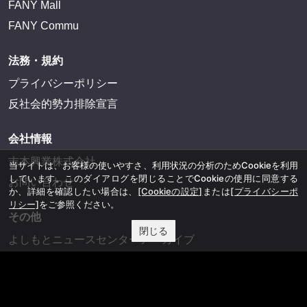
FANY Mall
FANY Commu
法務・規約
プライバシーポリシー
反社会的勢力排除宣言
会社情報
吉本興業株式会社
当サイトは、お客様の使いやすさ、利用状況の分析のためCookieを利用
しています。このダイアログを閉じることでCookieの使用に同意する
お問い合わせ
か、詳細を確認したい場合は、
[Cookieの設定]
または
[プライバシーポ
リシー]
をご参照ください。
その他
閉じる
よしもとニュースセンターアーカイブ
©YOSHIMOTO KOGYO, All Rights Reserved.