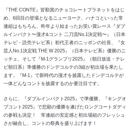
『THE CONTE』皆勤賞のチョコレートプラネットをはじ
め、6回目の登場となるニューヨーク、ハナコといった常
連組はもちろん、昨年より始まったお笑い賞レース『ダブ
ルインパクト〜漫才&コント 二刀流No.1決定戦〜』（日本
テレビ・読売テレビ系）初代王者のニッポンの社長、『女
芸人No.1決定戦 THE W 2025』（日本テレビ系）優勝のニ
ッチェ、そして『M-1グランプリ2025』（朝日放送・テレ
ビ朝日系）準優勝のドンデコルテの3組が初出場を果たし
ます。『M-1』で新時代の漫才を披露したドンデコルテが
一体どんなコントを披露するのか要注目です。
さらに、『ダブルインパクト2025』で準優勝、『キングオ
ブコント2025』で悲願の優勝を遂げたロングコートダディ
の参戦も決定！ 常連組の安定感と初出場組のフレッシュ
さが融合し、コントの祭典を盛り上げます！