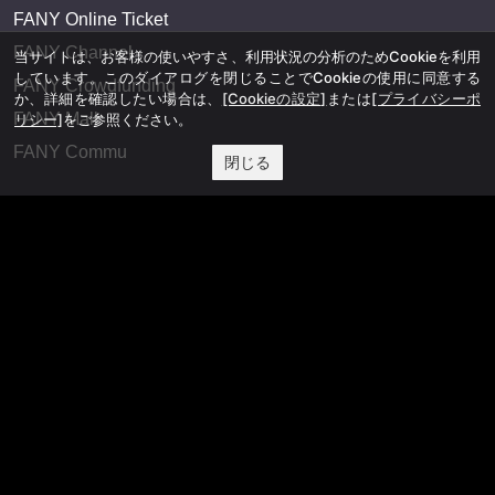
FANY Online Ticket
FANY Channel
当サイトは、お客様の使いやすさ、利用状況の分析のためCookieを利用
しています。このダイアログを閉じることでCookieの使用に同意する
FANY Crowdfunding
か、詳細を確認したい場合は、
[Cookieの設定]
または
[プライバシーポ
FANY Mall
リシー]
をご参照ください。
FANY Commu
閉じる
法務・規約
プライバシーポリシー
反社会的勢力排除宣言
会社情報
吉本興業株式会社
お問い合わせ
その他