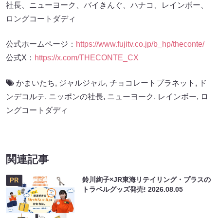
社長、ニューヨーク、バイきんぐ、ハナコ、レインボー、
ロングコートダディ
公式ホームページ：
https://www.fujitv.co.jp/b_hp/theconte/
公式X：
https://x.com/THECONTE_CX
かまいたち
,
ジャルジャル
,
チョコレートプラネット
,
ド
ンデコルテ
,
ニッポンの社長
,
ニューヨーク
,
レインボー
,
ロ
ングコートダディ
関連記事
鈴川絢子×JR東海リテイリング・プラスの
PR
トラベルグッズ発売!
2026.08.05