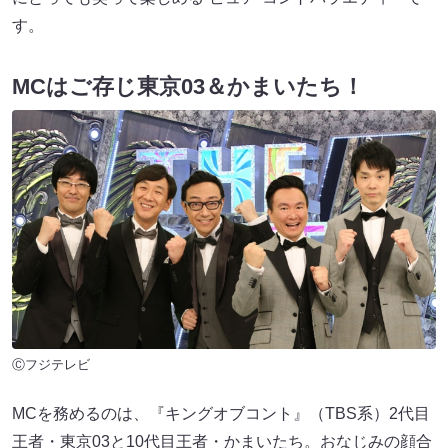
す。
MCはご存じ東京03＆かまいたち！
Ⓒフジテレビ
MCを務めるのは、『キングオブコント』（TBS系）2代目
王者・東京03と10代目王者・かまいたち。おなじみの顔合