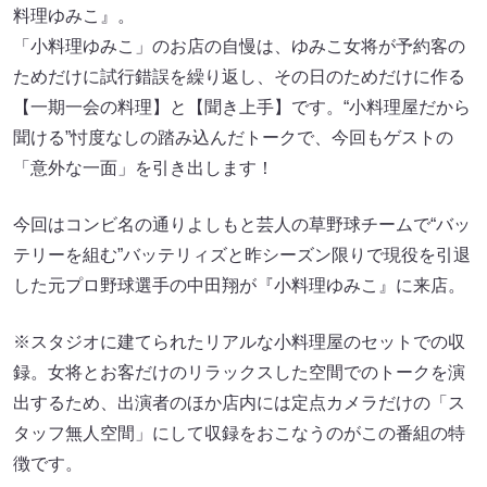
料理ゆみこ』。
「小料理ゆみこ」のお店の自慢は、ゆみこ女将が予約客の
ためだけに試行錯誤を繰り返し、その日のためだけに作る
【一期一会の料理】と【聞き上手】です。“小料理屋だから
聞ける”忖度なしの踏み込んだトークで、今回もゲストの
「意外な一面」を引き出します！
今回はコンビ名の通りよしもと芸人の草野球チームで“バッ
テリーを組む”バッテリィズと昨シーズン限りで現役を引退
した元プロ野球選手の中田翔が『小料理ゆみこ』に来店。
※スタジオに建てられたリアルな小料理屋のセットでの収
録。女将とお客だけのリラックスした空間でのトークを演
出するため、出演者のほか店内には定点カメラだけの「ス
タッフ無人空間」にして収録をおこなうのがこの番組の特
徴です。