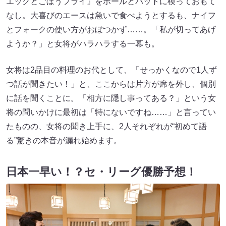
エッグとごぼうフライ』をボールとバットに模っておもて
なし。大喜びのエースは急いで食べようとするも、ナイフ
とフォークの使い方がおぼつかず……。「私が切ってあげ
ようか？」と女将がハラハラする一幕も。
女将は2品目の料理のお代として、「せっかくなので1人ず
つ話が聞きたい！」と、ここからは片方が席を外し、個別
に話を聞くことに。「相方に隠し事ってある？」という女
将の問いかけに最初は「特にないですね……」と言ってい
たものの、女将の聞き上手に、2人それぞれが“初めて語
る”驚きの本音が漏れ始めます。
日本一早い！？セ・リーグ優勝予想！