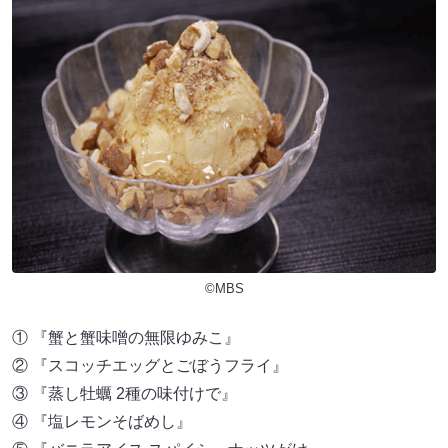
©MBS
① 『蟹と蟹味噌の無限ゆみこ』
② 『スコッチエッグとごぼうフライ』
③ 『蒸し牡蠣 2種の味付けで』
④ 『塩レモンそばめし』