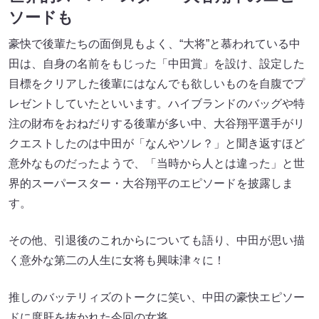
ソードも
豪快で後輩たちの面倒見もよく、“大将”と慕われている中
田は、自身の名前をもじった「中田賞」を設け、設定した
目標をクリアした後輩にはなんでも欲しいものを自腹でプ
レゼントしていたといいます。ハイブランドのバッグや特
注の財布をおねだりする後輩が多い中、大谷翔平選手がリ
クエストしたのは中田が「なんやソレ？」と聞き返すほど
意外なものだったようで、「当時から人とは違った」と世
界的スーパースター・大谷翔平のエピソードを披露しま
す。
その他、引退後のこれからについても語り、中田が思い描
く意外な第二の人生に女将も興味津々に！
推しのバッテリィズのトークに笑い、中田の豪快エピソー
ドに度肝を抜かれた今回の女将。