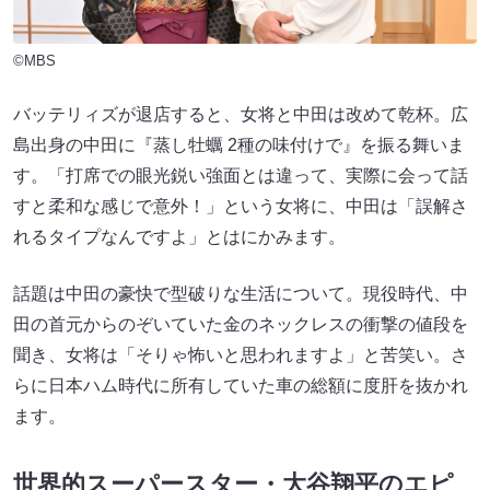
©MBS
バッテリィズが退店すると、女将と中田は改めて乾杯。広
島出身の中田に『蒸し牡蠣 2種の味付けで』を振る舞いま
す。「打席での眼光鋭い強面とは違って、実際に会って話
すと柔和な感じで意外！」という女将に、中田は「誤解さ
れるタイプなんですよ」とはにかみます。
話題は中田の豪快で型破りな生活について。現役時代、中
田の首元からのぞいていた金のネックレスの衝撃の値段を
聞き、女将は「そりゃ怖いと思われますよ」と苦笑い。さ
らに日本ハム時代に所有していた車の総額に度肝を抜かれ
ます。
世界的スーパースター・大谷翔平のエピ