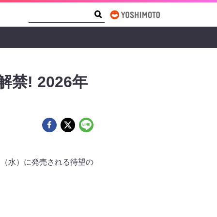
Search Form
Search
禁! 2026年
日（水）に発売される待望の