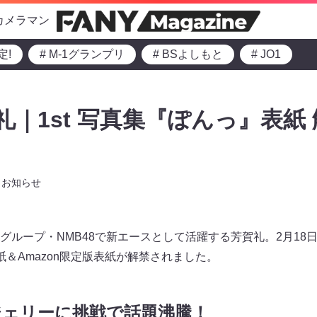
カメラマン
定!
# M-1グランプリ
# BSよしもと
# JO1
賀礼｜1st 写真集『ぽんっ』表紙 解
!
お知らせ
グループ・NMB48で新エースとして活躍する芳賀礼。2月18
表紙＆Amazon限定版表紙が解禁されました。
ジェリーに挑戦で話題沸騰！