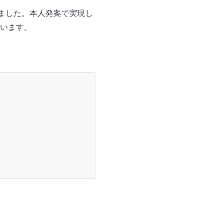
れました。本人発案で実現し
います。