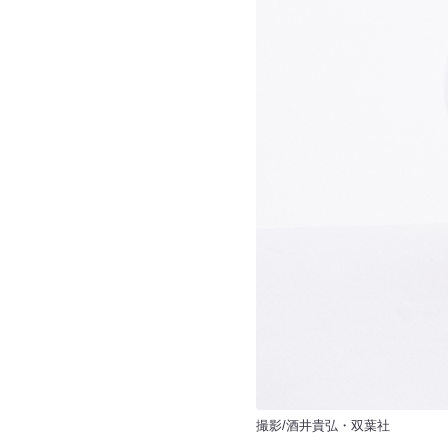
撮影/酒井貴弘・双葉社