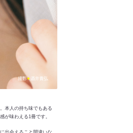
。本人の持ち味でもある
感が味わえる1冊です。
に出会えること間違いな