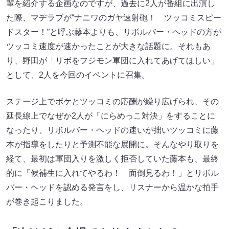
輩を紹介する企画なのですが、過去に2人が番組に出演し
た際、マヂラブが“ナニワのガヤ速射砲！ ツッコミスピー
ドスター！”と呼ぶ藤本よりも、リボルバー・ヘッドの方が
ツッコミ速度が速かったことが大きな話題に。それもあ
り、野田が「リボをフジモン軍団に入れてあげてほしい」
として、2人を今回のイベントに召集。
ステージ上でボケとツッコミの応酬が繰り広げられ、その
延長線上でなぜか2人が「にらめっこ対決」をすることに
なったり、リボルバー・ヘッドの速いが拙いツッコミに藤
本が指導をしたりと予測不能な展開に。そんなやり取りを
経て、最初は軍団入りを激しく拒否していた藤本も、最終
的に「候補生に入れてやるわ！ 面倒見るわ！」とリボル
バー・ヘッドを認める発言をし、リスナーから温かな拍手
が巻き起こりました。