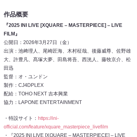
作品概要
『2025 INI LIVE [XQUARE – MASTERPIECE] – LIVE
FILM』
公開日：2026年3月27日（金）
出演：池﨑理人、尾崎匠海、木村柾哉、後藤威尊、佐野雄
大、許豊凡、髙塚大夢、田島将吾、西洸人、藤牧京介、松
田迅
監督：オ・ユンドン
製作：CJ4DPLEX
配給：TOHO NEXT 吉本興業
協力：LAPONE ENTERTAINMENT
・特設サイト：
https://ini-
official.com/feature/xquare_masterpiece_livefilm
・『2025 INI LIVE [XQUARE – MASTERPIECE] – LIVE