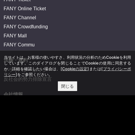
FANY Online Ticket
FANY Channel
FANY Crowdfunding
FANY Mall
FANY Commu
当サイトは、お客様の使いやすさ、利用状況の分析のためCookieを利用
法務・規約
しています。このダイアログを閉じることでCookieの使用に同意する
か、詳細を確認したい場合は、
[Cookieの設定]
または
[プライバシーポ
プライバシーポリシー
リシー]
をご参照ください。
反社会的勢力排除宣言
閉じる
会社情報
吉本興業株式会社
お問い合わせ
その他