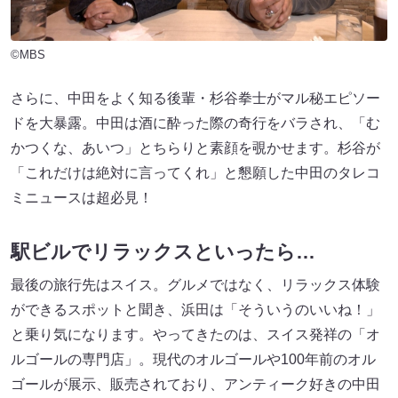
©MBS
さらに、中田をよく知る後輩・杉谷拳士がマル秘エピソー
ドを大暴露。中田は酒に酔った際の奇行をバラされ、「む
かつくな、あいつ」とちらりと素顔を覗かせます。杉谷が
「これだけは絶対に言ってくれ」と懇願した中田のタレコ
ミニュースは超必見！
駅ビルでリラックスといったら…
最後の旅行先はスイス。グルメではなく、リラックス体験
ができるスポットと聞き、浜田は「そういうのいいね！」
と乗り気になります。やってきたのは、スイス発祥の「オ
ルゴールの専門店」。現代のオルゴールや100年前のオル
ゴールが展示、販売されており、アンティーク好きの中田