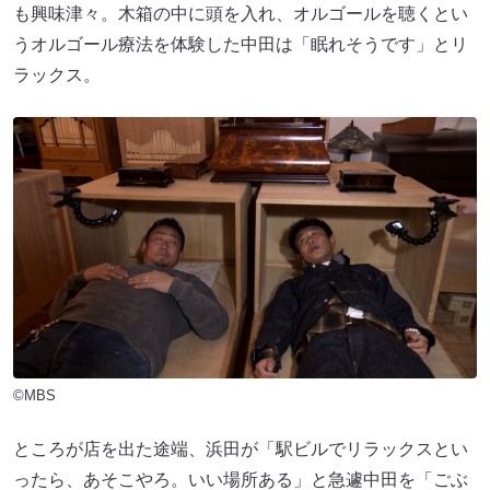
も興味津々。木箱の中に頭を入れ、オルゴールを聴くとい
うオルゴール療法を体験した中田は「眠れそうです」とリ
ラックス。
©MBS
ところが店を出た途端、浜田が「駅ビルでリラックスとい
ったら、あそこやろ。いい場所ある」と急遽中田を「ごぶ