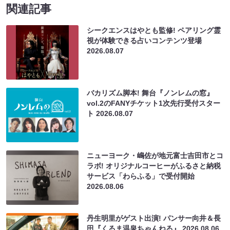
関連記事
シークエンスはやとも監修! ペアリング霊
視が体験できる占いコンテンツ登場
2026.08.07
バカリズム脚本! 舞台『ノンレムの窓』
vol.2のFANYチケット1次先行受付スター
ト
2026.08.07
ニューヨーク・嶋佐が地元富士吉田市とコ
ラボ! オリジナルコーヒーがふるさと納税
サービス「わらふる」で受付開始
2026.08.06
丹生明里がゲスト出演! パンサー向井＆長
田『くるま温泉ちゃんねる』
2026.08.06