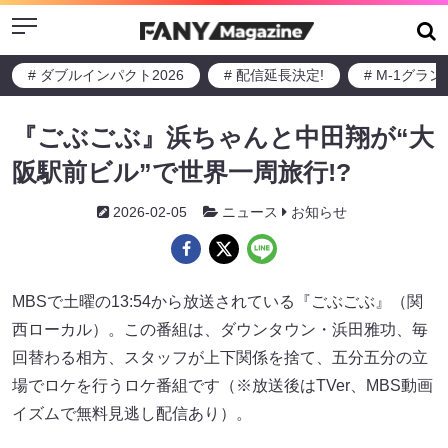
Menu
# ダブルインパクト2026
# 配信延長決定!
# M-1グラ
『ごぶごぶ』浜ちゃんと中田翔が“大
阪駅前ビル”で世界一周旅行!?
2026-02-05
ニュース
お知らせ
MBSで土曜の13:54から放送されている『ごぶごぶ』（関
西ローカル）。この番組は、ダウンタウン・浜田雅功、毎
回替わる相方、スタッフが上下関係を捨て、五分五分の立
場でロケを行うロケ番組です（※放送後はTVer、MBS動画
イズムで無料見逃し配信あり）。