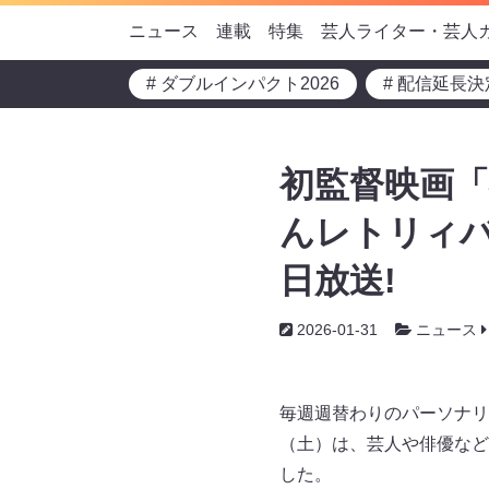
ニュース
連載
特集
芸人ライター・芸人
# ダブルインパクト2026
# 配信延長決
初監督映画「
んレトリィバ
日放送!
2026-01-31
ニュース
毎週週替わりのパーソナリ
（土）は、芸人や俳優など
した。