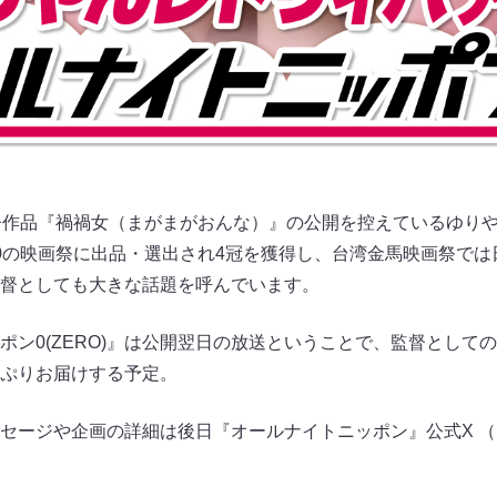
督作品『禍禍女（まがまがおんな）』の公開を控えているゆり
0の映画祭に出品・選出され4冠を獲得し、台湾金馬映画祭では日
督としても大きな話題を呼んでいます。
ポン0(ZERO)』は公開翌日の放送ということで、監督として
ぷりお届けする予定。
ージや企画の詳細は後日『オールナイトニッポン』公式X （@Ann