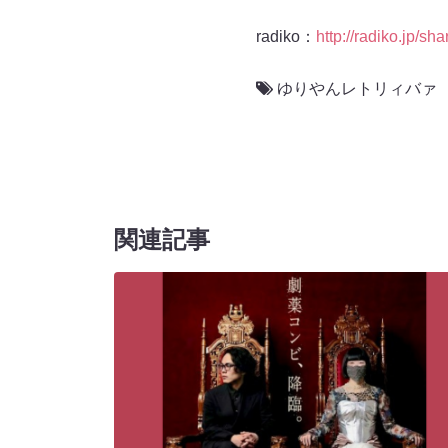
radiko：
http://radiko.jp/
ゆりやんレトリィバァ
関連記事