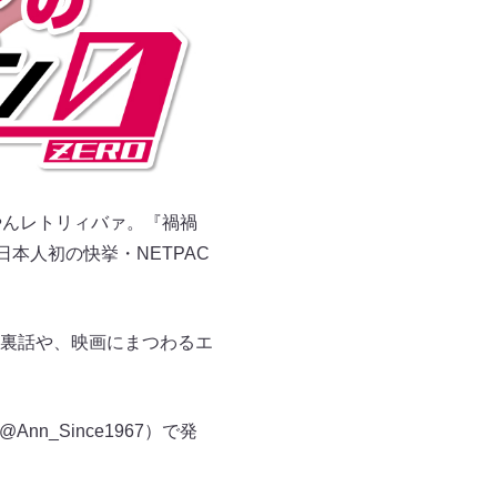
やんレトリィバァ。『禍禍
本人初の快挙・NETPAC
の裏話や、映画にまつわるエ
_Since1967）で発