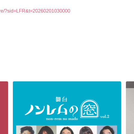
share/?sid=LFR&t=20260201030000