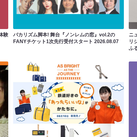
体験
バカリズム脚本! 舞台『ノンレムの窓』vol.2の
ニ
FANYチケット1次先行受付スタート
2026.08.07
リ
ふ