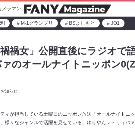
カメラマン
定!
# M-1グランプリ
# BSよしもと
# JO1
禍禍女」公開直後にラジオで語
ァのオールナイトニッポン0(ZER
お知らせ
ティが担当している土曜日のニッポン放送『オールナイトニッポン0
、様々なジャンルで活躍を見せている、ゆりやんレトリィバァ