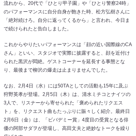
流れから、20代で「ひとり甲子園」や「ひとり警察24時」
のパフォーマンスに自分自身が飽きた時、松方弘樹さんに
「絶対続けろ。自分に返ってくるから」と言われ、今日ま
で続けられたと告白しました。
これからやりたいパフォーマンスは「顔の近い国際線のCA
さん」といい、スタジオで実際に披露すると、顔を近付け
られた黒沢が悶絶。ゲストコーナーを延長する事態とな
り、最後まで柳沢の爆走は止まりませんでした。
なお、2月4日（水）には50TAとしての活動も15年に及ぶ
狩野英孝が登場。2月5日（木）は、清水ミチコとナイツの
3人で、リスナーから寄せられた「褒められたリクエス
ト」を、リクエスト曲もたっぷりに賑々しく紹介。最終日
2月6日（金）は、「ビバデミー賞」4度目の受賞となる俳
優の阿部サダヲが登場し、高田文夫と絶妙なトークを繰り