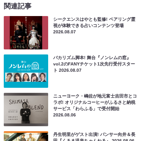
関連記事
シークエンスはやとも監修! ペアリング霊
視が体験できる占いコンテンツ登場
2026.08.07
バカリズム脚本! 舞台『ノンレムの窓』
vol.2のFANYチケット1次先行受付スター
ト
2026.08.07
ニューヨーク・嶋佐が地元富士吉田市とコ
ラボ! オリジナルコーヒーがふるさと納税
サービス「わらふる」で受付開始
2026.08.06
丹生明里がゲスト出演! パンサー向井＆長
田『くるま温泉ちゃんねる』
2026.08.06