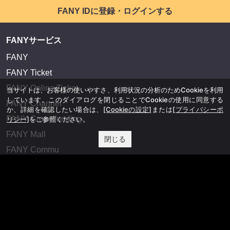
FANY IDに登録・ログインする
FANYサービス
FANY
FANY Ticket
FANY Online Ticket
当サイトは、お客様の使いやすさ、利用状況の分析のためCookieを利用
しています。このダイアログを閉じることでCookieの使用に同意する
FANY Channel
か、詳細を確認したい場合は、
[Cookieの設定]
または
[プライバシーポ
FANY Crowdfunding
リシー]
をご参照ください。
FANY Mall
閉じる
FANY Commu
法務・規約
プライバシーポリシー
反社会的勢力排除宣言