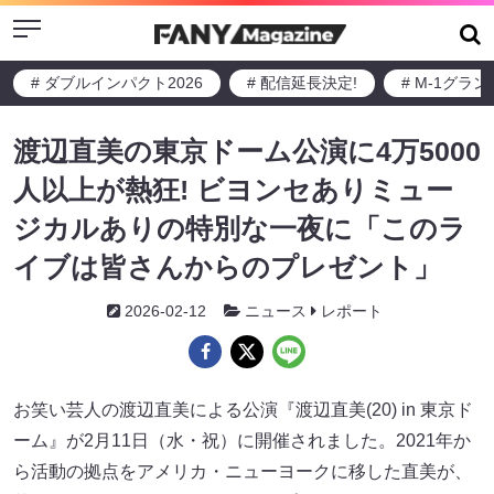
Menu
# ダブルインパクト2026
# 配信延長決定!
# M-1グラ
渡辺直美の東京ドーム公演に4万5000
人以上が熱狂! ビヨンセありミュー
ジカルありの特別な一夜に「このラ
イブは皆さんからのプレゼント」
2026-02-12
ニュース
レポート
お笑い芸人の渡辺直美による公演『渡辺直美(20) in 東京ド
ーム』が2月11日（水・祝）に開催されました。2021年か
ら活動の拠点をアメリカ・ニューヨークに移した直美が、