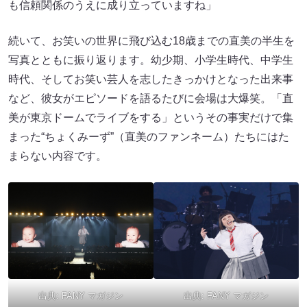
も信頼関係のうえに成り立っていますね」
続いて、お笑いの世界に飛び込む18歳までの直美の半生を
写真とともに振り返ります。幼少期、小学生時代、中学生
時代、そしてお笑い芸人を志したきっかけとなった出来事
など、彼女がエピソードを語るたびに会場は大爆笑。「直
美が東京ドームでライブをする」というその事実だけで集
まった“ちょくみーず”（直美のファンネーム）たちにはた
まらない内容です。
出典:
FANY マガジン
出典:
FANY マガジン