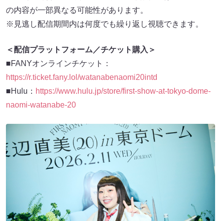
の内容が一部異なる可能性があります。
※見逃し配信期間内は何度でも繰り返し視聴できます。
＜配信プラットフォーム／チケット購入＞
■FANYオンラインチケット：
https://r.ticket.fany.lol/watanabenaomi20intd
■Hulu：
https://www.hulu.jp/store/first-show-at-tokyo-dome-
naomi-watanabe-20