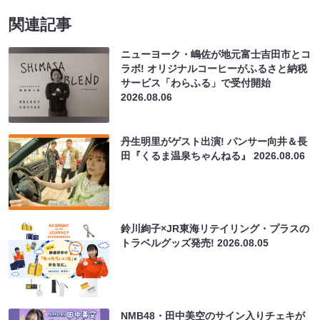
関連記事
ニューヨーク・嶋佐が地元富士吉田市とコ
ラボ! オリジナルコーヒーがふるさと納税
サービス「わらふる」で受付開始
2026.08.06
丹生明里がゲスト出演! パンサー向井＆長
田『くるま温泉ちゃんねる』
2026.08.06
鈴川絢子×JR東海リテイリング・プラスの
トラベルグッズ発売!
2026.08.05
NMB48・田中美空のサイン入りチェキが