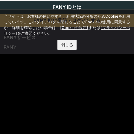
FANY IDとは
当サイトは、お客様の使いやすさ、利用状況の分析のためCookieを利用
FANY IDに登録・ログインする
しています。このダイアログを閉じることでCookieの使用に同意する
か、詳細を確認したい場合は、
[Cookieの設定]
または
[プライバシーポ
リシー]
をご参照ください。
FANYサービス
閉じる
FANY
FANY Ticket
FANY Online Ticket
FANY Channel
FANY Crowdfunding
FANY Mall
FANY Commu
法務・規約
プライバシーポリシー