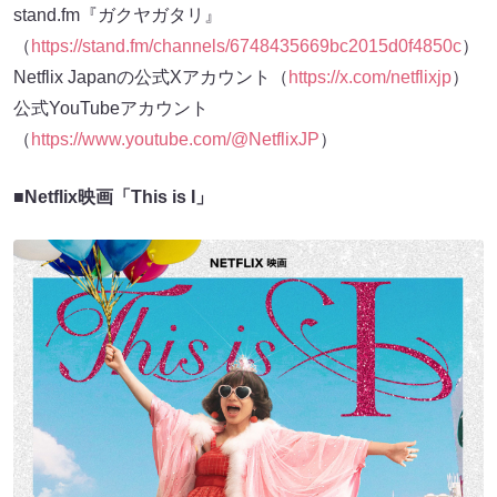
stand.fm『ガクヤガタリ』
（
https://stand.fm/channels/6748435669bc2015d0f4850c
）
Netflix Japanの公式Xアカウント（
https://x.com/netflixjp
）
公式YouTubeアカウント
（
https://www.youtube.com/@NetflixJP
）
■Netflix映画「This is I」