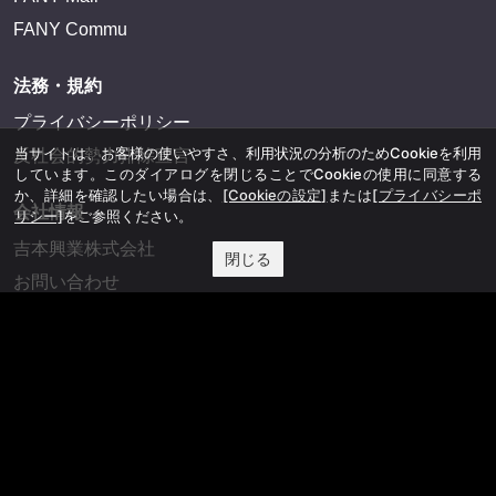
FANY Commu
法務・規約
プライバシーポリシー
当サイトは、お客様の使いやすさ、利用状況の分析のためCookieを利用
反社会的勢力排除宣言
しています。このダイアログを閉じることでCookieの使用に同意する
か、詳細を確認したい場合は、
[Cookieの設定]
または
[プライバシーポ
会社情報
リシー]
をご参照ください。
吉本興業株式会社
閉じる
お問い合わせ
その他
よしもとニュースセンターアーカイブ
©YOSHIMOTO KOGYO, All Rights Reserved.