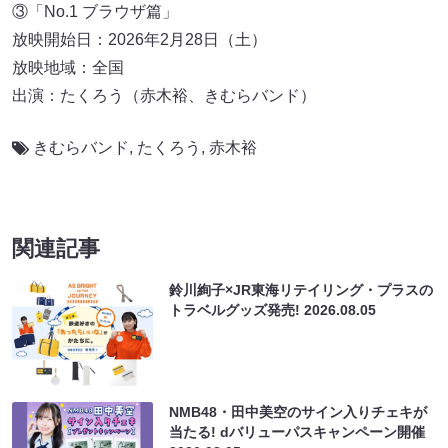
③「No.1 ブラウザ篇」
放映開始日：2026年2月28日（土）
放映地域：全国
出演：たくろう（赤木裕、きむらバンド）
きむらバンド
,
たくろう
,
赤木裕
関連記事
鈴川絢子×JR東海リテイリング・プラスの
トラベルグッズ発売!
2026.08.05
NMB48・田中美空のサイン入りチェキが
当たる! dバリューパスキャンペーン開催