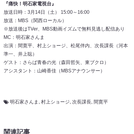
『痛快！明石家電視台』
放送日時：3月14日（土） 15:00～16:00
放送：MBS（関西ローカル）
※放送後はTVer、MBS動画イズムで無料見逃し配信あり
MC：明石家さんま
出演：間寛平、村上ショージ、松尾伴内、次長課長（河本
準一、井上聡）
ゲスト：さらば青春の光（森田哲矢、東ブクロ）
アシスタント：山崎香佳（MBSアナウンサー）
明石家さんま
,
村上ショージ
,
次長課長
,
間寛平
関連記事