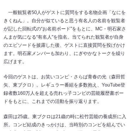
一般観覧者50人がゲストに質問をする名物企画「なにを
きくねん」。自分が似ていると思う有名人の名前を観覧者
が記した回転式の“お名前ボード”をもとに、MC・明石家さ
んまが気になる“有名人”を指名。当てられた観覧者が自身
のエピソードを披露した後、ゲストに直接質問を投げかけ
ます。明石家メンバーも加わり、にぎやかなトークを繰り
広げます。
今回のゲストは、お笑いコンビ・さらば青春の光（森田哲
矢、東ブクロ）。レギュラー番組を多数抱え、YouTube登
録者数160万人を超える売れっ子コンビの芸能履歴書ボー
ドをもとに、これまでの活動を振り返ります。
森田は25歳、東ブクロは21歳の時に松竹芸能の養成所に入
所。コンビ結成のきっかけは、当時別のコンビを組んでい