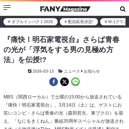
Menu
# ダブルインパクト2026
# 配信延長決定!
# M-1グラ
『痛快！明石家電視台』さらば青春
の光が「浮気をする男の見極め方
法」を伝授!?
2026-03-13
ニュース
お知らせ
MBS（関西ローカル）で土曜の15:00から放送されている
『痛快！明石家電視台』。3月14日（土）は、ゲストにお
笑いコンビ・さらば青春の光（森田哲矢、東ブクロ）を迎
え、「なにをきくねん」番組35周年スペシャルが放送され