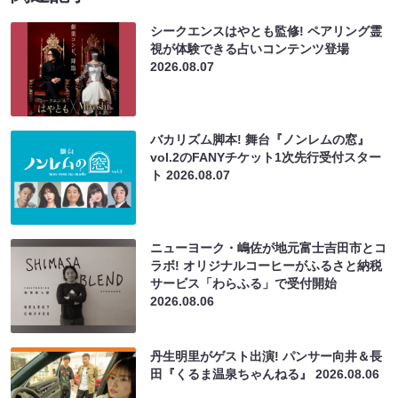
シークエンスはやとも監修! ペアリング霊
視が体験できる占いコンテンツ登場
2026.08.07
バカリズム脚本! 舞台『ノンレムの窓』
vol.2のFANYチケット1次先行受付スター
ト
2026.08.07
ニューヨーク・嶋佐が地元富士吉田市とコ
ラボ! オリジナルコーヒーがふるさと納税
サービス「わらふる」で受付開始
2026.08.06
丹生明里がゲスト出演! パンサー向井＆長
田『くるま温泉ちゃんねる』
2026.08.06