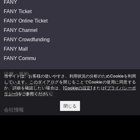
FANY
FANY Ticket
FANY Online Ticket
FANY Channel
FANY Crowdfunding
FANY Mall
FANY Commu
法務・規約
当サイトは、お客様の使いやすさ、利用状況の分析のためCookieを利用
しています。このダイアログを閉じることでCookieの使用に同意する
プライバシーポリシー
か、詳細を確認したい場合は、
[Cookieの設定]
または
[プライバシーポ
リシー]
をご参照ください。
反社会的勢力排除宣言
閉じる
会社情報
吉本興業株式会社
お問い合わせ