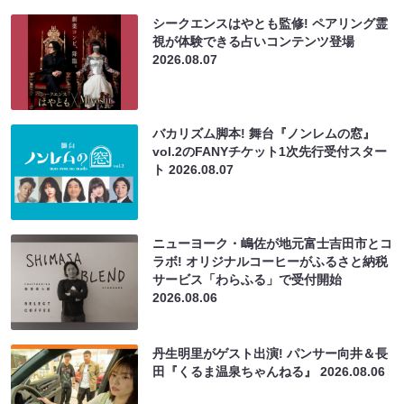
シークエンスはやとも監修! ペアリング霊
視が体験できる占いコンテンツ登場
2026.08.07
バカリズム脚本! 舞台『ノンレムの窓』
vol.2のFANYチケット1次先行受付スター
ト
2026.08.07
ニューヨーク・嶋佐が地元富士吉田市とコ
ラボ! オリジナルコーヒーがふるさと納税
サービス「わらふる」で受付開始
2026.08.06
丹生明里がゲスト出演! パンサー向井＆長
田『くるま温泉ちゃんねる』
2026.08.06