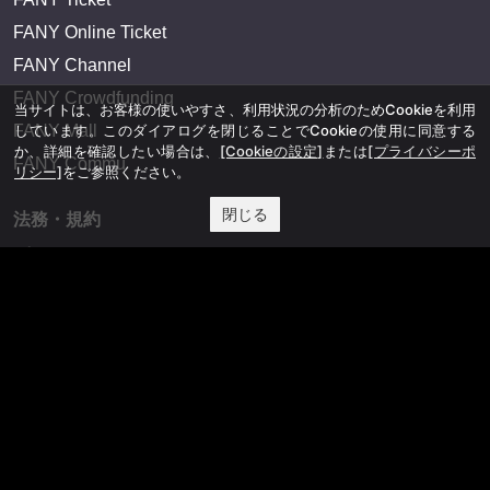
FANY Online Ticket
FANY Channel
FANY Crowdfunding
当サイトは、お客様の使いやすさ、利用状況の分析のためCookieを利用
しています。このダイアログを閉じることでCookieの使用に同意する
FANY Mall
か、詳細を確認したい場合は、
[Cookieの設定]
または
[プライバシーポ
FANY Commu
リシー]
をご参照ください。
閉じる
法務・規約
プライバシーポリシー
反社会的勢力排除宣言
会社情報
吉本興業株式会社
お問い合わせ
その他