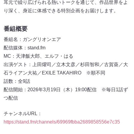
耳元で繰り広げられる熱いトークを通じて、作品世界をよ
り深く、身近に体感できる特別企画をお届けします。
番組概要
番組名：ガングリオンエア
配信媒体：stand.fm
MC：天津飯大郎、エルフ・はる
出演ゲスト：上田燿司／立木文彦／杉田智和／古賀葵／大
石ライアン大祐／EXILE TAKAHIRO ※順不同
話数：全9話
配信開始：2026年3月19日（木）19:00配信 ※毎日1話ず
つ配信
チャンネルURL：
https://stand.fm/channels/69969fbba2689858556e7c35