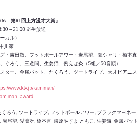
ts
第61回上方漫才大賞』
30～21:00 ※生放送
ーカル）
、中川家
ズ・吉田敬、フットボールアワー・岩尾望、銀シャリ・橋本直
、ぐろう、三遊間、生姜猫、例えば炎（5組／50音順）
スター、金属バット、たくろう、ツートライブ、天才ピアニスト
tps://www.ktv.jp/kamiman/
/kamiman_award
たくろう
,
ツートライブ
,
フットボールアワー
,
ブラックマヨネー
,
岩尾望
,
愛凛冴
,
橋本直
,
海原やすよ ともこ
,
生姜猫
,
金属バッ