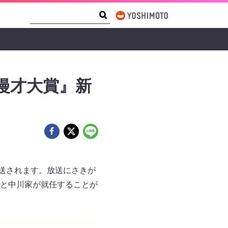
Search Form
Search
漫才大賞』新
放送されます。放送にさきが
もこと中川家が就任することが