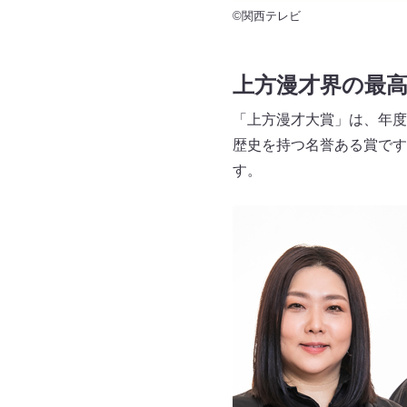
©関西テレビ
上方漫才界の最高
「上方漫才大賞」は、年度
歴史を持つ名誉ある賞です
す。