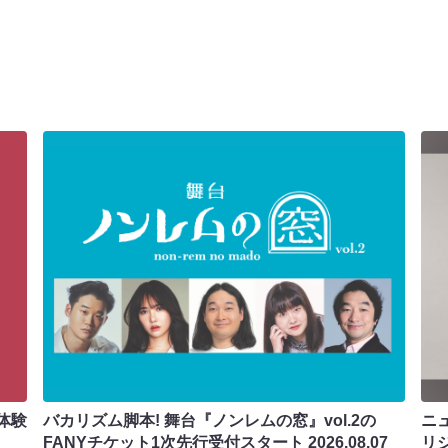
体験
バカリズム脚本! 舞台『ノンレムの窓』vol.2の
ニ
FANYチケット1次先行受付スタート
2026.08.07
リ