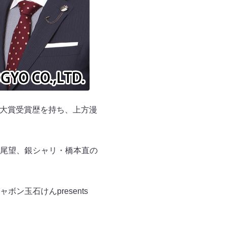
の大賞受賞歴を持ち、上方漫
尾望、銀シャリ・橋本直の
ン玉石けんpresents