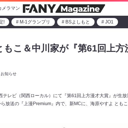
カメラマン
定!
# M-1グランプリ
# BSよしもと
# JO1
ともこ＆中川家が『第61回上方
お知らせ
り関西テレビ（関西ローカル）にて『第61回上方漫才大賞』が生
00から放送の『上漫Premium』内で、新MCに、海原やすよ と