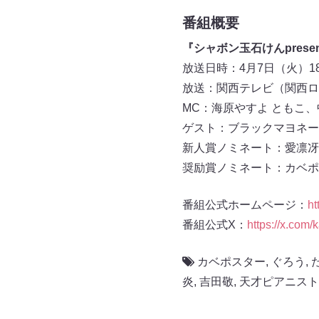
番組概要
『シャボン玉石けんpresen
放送日時：4月7日（火）18:
放送：関西テレビ（関西ロ
MC：海原やすよ ともこ
ゲスト：ブラックマヨネー
新人賞ノミネート：愛凛冴
奨励賞ノミネート：カベポ
番組公式ホームページ：
ht
番組公式X：
https://x.com
カベポスター
,
ぐろう
,
炎
,
吉田敬
,
天才ピアニスト