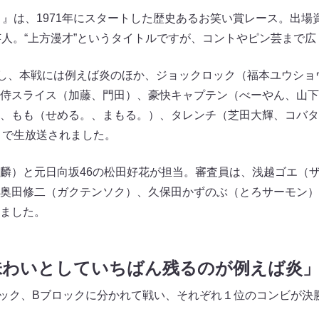
ト』は、1971年にスタートした歴史あるお笑い賞レース。出場
芸人。“上方漫才”というタイトルですが、コントやピン芸まで
ーし、本戦には例えば炎のほか、ジョックロック（福本ユウショ
侍スライス（加藤、門田）、豪快キャプテン（べーやん、山下
、もも（せめる。、まもる。）、タレンチ（芝田大輝、コバタ
）で生放送されました。
麟）と元日向坂46の松田好花が担当。審査員は、浅越ゴエ（
奥田修二（ガクテンソク）、久保田かずのぶ（とろサーモン）
ました。
味わいとしていちばん残るのが例えば炎
ロック、Bブロックに分かれて戦い、それぞれ１位のコンビが決