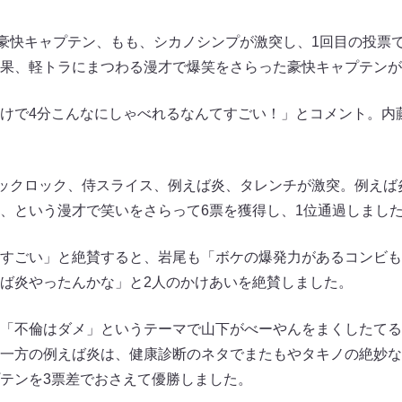
豪快キャプテン、もも、シカノシンプが激突し、1回目の投票
果、軽トラにまつわる漫才で爆笑をさらった豪快キャプテンが
けで4分こんなにしゃべれるなんてすごい！」とコメント。内
ックロック、侍スライス、例えば炎、タレンチが激突。例えば
、という漫才で笑いをさらって6票を獲得し、1位通過しまし
すごい」と絶賛すると、岩尾も「ボケの爆発力があるコンビも
ば炎やったんかな」と2人のかけあいを絶賛しました。
「不倫はダメ」というテーマで山下がべーやんをまくしたてる
一方の例えば炎は、健康診断のネタでまたもやタキノの絶妙な
テンを3票差でおさえて優勝しました。