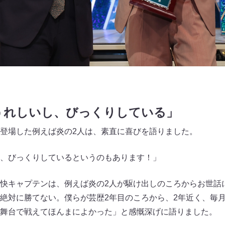
うれしいし、びっくりしている」
登場した例えば炎の2人は、素直に喜びを語りました。
、びっくりしているというのもあります！」
快キャプテンは、例えば炎の2人が駆け出しのころからお世話
絶対に勝てない。僕らが芸歴2年目のころから、2年近く、毎
舞台で戦えてほんまによかった」と感慨深げに語りました。