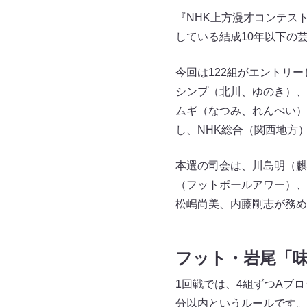
『NHK上方漫才コンテス
している結成10年以下の
今回は122組がエントリ
シンプ（北川、ゆのき）、
ムギ（なつみ、れんぺい）
し、NHK総合（関西地方
本選の司会は、川島明（麒
（フットボールアワー）、
松嶋尚美、内藤剛志が務め
フット・岩尾「
1回戦では、4組ずつAブ
分以内というルールです。