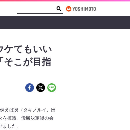
Search Form
Search
ウケてもいい
「そこが目指
、例えば炎（タキノルイ、田
タを披露。優勝決定後の会
せました。