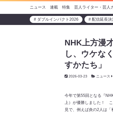
ニュース
連載
特集
芸人ライター・芸人
# ダブルインパクト2026
# 配信延長決
NHK上方漫
し、ウケな
すかたち」
2026-03-23
ニュース
今年で第55回となる『N
上）が優勝しました！ こ
見で、例えば炎の2人は「