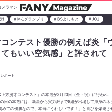
カメラマン
定!
# M-1グランプリ
# BSよしもと
# JO1
才コンテスト優勝の例えば炎「
くてもいい空気感」と評されて
レポート
HK上方漫才コンテスト』の本選が3月20日（金・祝）に行われ
の日の本選には、新星から実力派まで8組が出場して渾身のネ
初めての優勝なので、本当にうれしいです！」と喜びを爆発さ