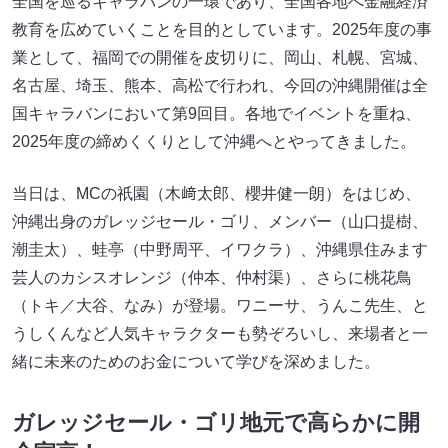
全国を巡るキャラバンの一環であり、全国各地へ金融経済
教育を広めていくことを目的としています。2025年度の事
業として、福岡での開催を皮切りに、岡山、札幌、宮城、
名古屋、埼玉、熊本、高松で行われ、今回の沖縄開催は全
国キャラバンにおいて第9回目。各地でイベントを重ね、
2025年度の締めくくりとして沖縄へとやってきました。
当日は、MCの祇園（木﨑太郎、櫻井健一朗）をはじめ、
沖縄出身のガレッジセール・ゴリ、メンバー（山口提樹、
潮圭太）、蛙亭（中野周平、イワクラ）、沖縄県住みます
芸人のカシスオレンジ（仲本、仲村渠）、さらに桃花鳥
（トキ／大谷、なみ）が登場。ワニーサ、うんこ先生、と
うしくんなど人気キャラクターも勢ぞろいし、来場者と一
緒に未来のためのお金について学びを深めました。
ガレッジセール・ゴリ地元で高らかに開