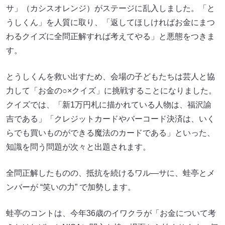
サ」（カシスオレンジ）がステージに乱入しました。「と
うしくん」を人質に取り、「返してほしければお金にまつ
わるクイズに全問正解すれば考えてやる」と悪態をつきま
す。
とうしくんを救い出すため、会場の子どもたちは芸人と協
力して「お金の○×クイズ」に挑戦することになりました。
クイズでは、「新1万円札に描かれている人物は、福沢諭
吉である」「クレジットカードやバーコード決済は、いく
らでも買いものができる魔法のカードである」といった、
知識を問う問題が次々と出題されます。
全問正解したものの、抵抗を続けるワル―サに、蛙亭とメ
ンバーが “笑いの力” で加勢します。
蛙亭のコントは、今年36歳のイワクラが「お金について考