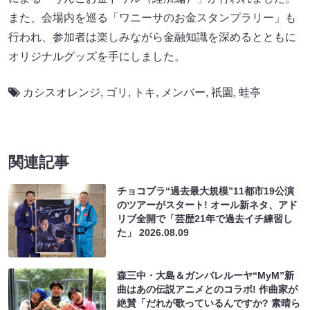
また、会場内を巡る「ワニーサのお金スタンプラリー」も
行われ、参加者は楽しみながら金融知識を深めるとともに
オリジナルグッズを手にしました。
カシスオレンジ
,
ゴリ
,
トキ
,
メンバー
,
祇園
,
蛙亭
関連記事
チョコプラ“過去最大規模”11都市19公演
のツアーがスタート! オール新ネタ、アド
リブ全開で「芸歴21年で過去イチ練習し
た」
2026.08.09
森三中・大島＆ガンバレルーヤ“MyM”新
曲はあの伝説アニメとのコラボ! 作曲家が
絶賛「だれが歌っているんですか? 素晴ら