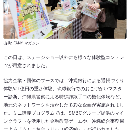
出典:
FANY マガジン
この日は、ステージショー以外にも様々な体験型コンテン
ツが用意されました。
協力企業・団体のブースでは、沖縄銀行による通帳づくり
体験や1億円の重さ体験、琉球銀行でのおこづかいマスタ
ー診断、沖縄県警察による特殊詐欺手口の疑似体験など、
地元のネットワークを活かした多彩な企画が実施されまし
た。ミニ講義プログラムでは、SMBCグループ提供のマイ
ンクラフトを活用した金融教育ゲームや、沖縄総合事務局
による「うんこお金ドリル（経済編）」が行われました。