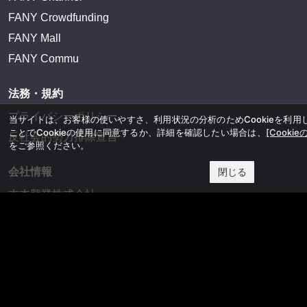
FANY Crowdfunding
FANY Mall
FANY Commu
法務・規約
プライバシーポリシー
当サイトは、お客様の使いやすさ、利用状況の分析のためCookieを利
ことでCookieの使用に同意するか、詳細を確認したい場合は、
[Cookie
反社会的勢力排除宣言
をご参照ください。
会社情報
閉じる
吉本興業株式会社
お問い合わせ
その他
よしもとニュースセンターアーカイブ