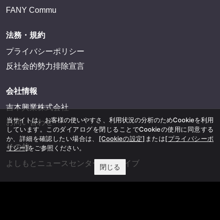
FANY Commu
法務・規約
プライバシーポリシー
反社会的勢力排除宣言
会社情報
吉本興業株式会社
当サイトは、お客様の使いやすさ、利用状況の分析のためCookieを利用
お問い合わせ
しています。このダイアログを閉じることでCookieの使用に同意する
か、詳細を確認したい場合は、
[Cookieの設定]
または
[プライバシーポ
その他
リシー]
をご参照ください。
よしもとニュースセンターアーカイブ
閉じる
©YOSHIMOTO KOGYO, All Rights Reserved.