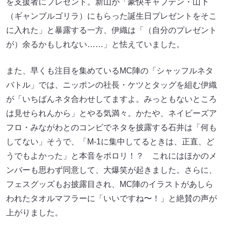
を支援者にプレゼント。新山が「豪快キャプテン・山下
（ギャンブルゴリラ）にもらった誕生日プレゼントをそこ
に入れた」と暴露する一方、伊織は「（自分のプレゼント
が）余るかもしれない……」と怯えていました。
また、早くも注目を集めているMC陣の「シャッフルネタ
バトル」では、ニッポンの社長・ケツとタッグを組む伊織
が「いちばんネタ合わせしてますよ。みっともないところ
は見せられんから」とやる気満々。かたや、ネイビーズア
フロ・みながわとのコンビでネタを披露する石井は「何も
してない」そうで、「M-1に集中してるときは、正直、ど
うでもよかった」と本音をポロリ！？ これにはほかのメ
ンバーも思わず同意して、大爆笑が起きました。さらに、
フェスグッズもお披露目され、MC陣のイラストがあしら
われたタオルマフラーに「いいですね〜！」と絶賛の声が
上がりました。