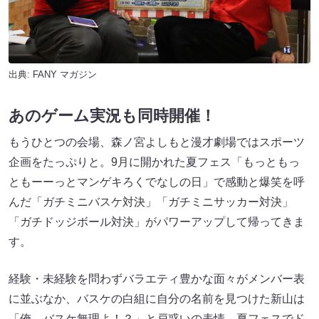
出典:
FANY マガジン
あのゲーム実況も同時開催！
もうひとつの会場、森ノ宮よしもと漫才劇場ではスポーツ
企画をたっぷりと。9月に開かれた夏フェス「もっともっ
ともーーっとマンゲキろくでなしの日」で感動と爆笑を呼
んだ「ガチミニバスケ対決」「ガチミニサッカー対決」
「ガチドッジボール対決」がパワーアップして帰ってきま
す。
経験・未経験を問わずバラエティ豊かな面々がメンバー表
に並ぶなか、バスケの白組に自分の名前を見つけた新山は
「俺、バスケ無理よ！？」と戸惑いの表情。夏フェスでド