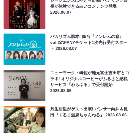
シークエンスはやとも監修! ペアリング霊
視が体験できる占いコンテンツ登場
2026.08.07
バカリズム脚本! 舞台『ノンレムの窓』
vol.2のFANYチケット1次先行受付スター
ト
2026.08.07
ニューヨーク・嶋佐が地元富士吉田市とコ
ラボ! オリジナルコーヒーがふるさと納税
サービス「わらふる」で受付開始
2026.08.06
丹生明里がゲスト出演! パンサー向井＆長
田『くるま温泉ちゃんねる』
2026.08.06