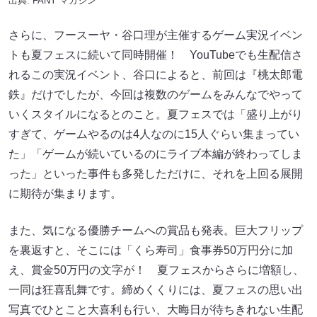
出典:
FANY マガジン
さらに、フースーヤ・谷口理が主催するゲーム実況イベン
トも夏フェスに続いて同時開催！ YouTubeでも生配信さ
れるこの実況イベント、谷口によると、前回は『桃太郎電
鉄』だけでしたが、今回は複数のゲームをみんなでやって
いくスタイルになるとのこと。夏フェスでは「盛り上がり
すぎて、ゲームやるのは4人なのに15人ぐらい集まってい
た」「ゲームが続いているのにライブ本編が終わってしま
った」といった事件も多発しただけに、それを上回る展開
に期待が集まります。
また、気になる優勝チームへの賞品も発表。巨大フリップ
を裏返すと、そこには「くら寿司」食事券50万円分に加
え、賞金50万円の文字が！ 夏フェスからさらに増額し、
一同は狂喜乱舞です。締めくくりには、夏フェスの思い出
写真でひとこと大喜利も行い、大晦日が待ちきれない生配