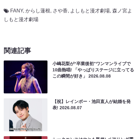
FANY
,
からし蓮根
,
さや香
,
よしもと漫才劇場
,
森ノ宮よ
しもと漫才劇場
関連記事
小嶋花梨が“卒業後初”ワンマンライブで
10曲熱唱! 「やっぱりステージに立ってる
この瞬間が好き」
2026.08.08
【祝】レインボー・池田直人が結婚を発
表!
2026.08.07