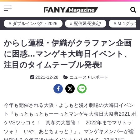
Menu
# ダブルインパクト2026
# 配信延長決定!
# M-1グラ
からし蓮根・伊織がクラファン企画
に困惑…マンゲキ大晦日イベント、
注目のタイムテーブル発表!
2021-12-28
ニュース
レポート
今年も開催される大阪・よしもと漫才劇場の大晦日イベン
ト『もっともっともーーっとマンゲキ大晦日大祭典2021 ボ
ケVSツッコミ！ 真冬の大冒険！ 2022年までマリトッ
ツォ！ いや、あとちょっと！』。マンゲキメンバーが総