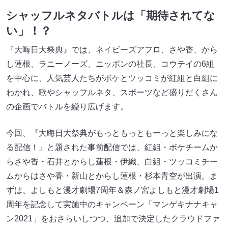
シャッフルネタバトルは「期待されてな
い」！？
『大晦日大祭典』では、ネイビーズアフロ、さや香、から
し蓮根、ラニーノーズ、ニッポンの社長、コウテイの6組
を中心に、人気芸人たちがボケとツッコミが紅組と白組に
わかれ、歌やシャッフルネタ、スポーツなど盛りだくさん
の企画でバトルを繰り広げます。
今回、『大晦日大祭典がもっともっともーっと楽しみにな
る配信！』と題された事前配信では、紅組・ボケチームか
らさや香・石井とからし蓮根・伊織、白組・ツッコミチー
ムからはさや香・新山とからし蓮根・杉本青空が出演。ま
ずは、よしもと漫才劇場7周年＆森ノ宮よしもと漫才劇場1
周年を記念して実施中のキャンペーン「マンゲキナナキャ
ン2021」をおさらいしつつ、追加で決定したクラウドファ