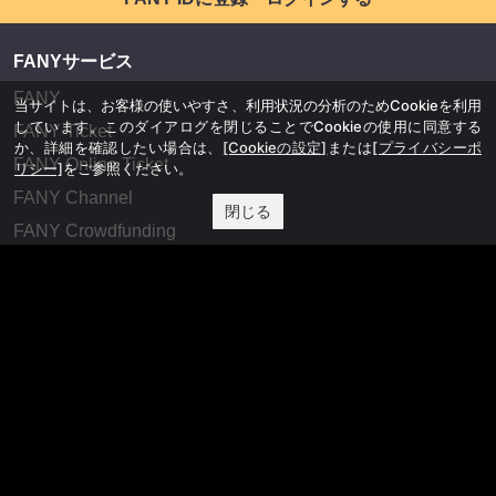
FANYサービス
FANY
当サイトは、お客様の使いやすさ、利用状況の分析のためCookieを利用
しています。このダイアログを閉じることでCookieの使用に同意する
FANY Ticket
か、詳細を確認したい場合は、
[Cookieの設定]
または
[プライバシーポ
FANY Online Ticket
リシー]
をご参照ください。
FANY Channel
閉じる
FANY Crowdfunding
FANY Mall
FANY Commu
法務・規約
プライバシーポリシー
反社会的勢力排除宣言
会社情報