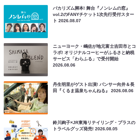
バカリズム脚本! 舞台『ノンレムの窓』
vol.2のFANYチケット1次先行受付スター
ト
2026.08.07
ニューヨーク・嶋佐が地元富士吉田市とコ
ラボ! オリジナルコーヒーがふるさと納税
サービス「わらふる」で受付開始
2026.08.06
丹生明里がゲスト出演! パンサー向井＆長
田『くるま温泉ちゃんねる』
2026.08.06
鈴川絢子×JR東海リテイリング・プラスの
トラベルグッズ発売!
2026.08.05