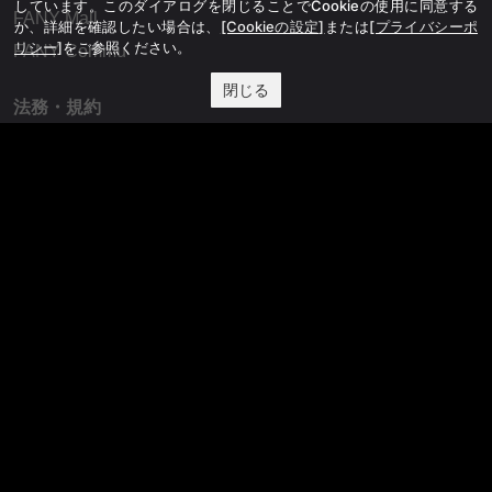
しています。このダイアログを閉じることでCookieの使用に同意する
FANY Mall
か、詳細を確認したい場合は、
[Cookieの設定]
または
[プライバシーポ
リシー]
をご参照ください。
FANY Commu
閉じる
法務・規約
プライバシーポリシー
反社会的勢力排除宣言
会社情報
吉本興業株式会社
お問い合わせ
その他
よしもとニュースセンターアーカイブ