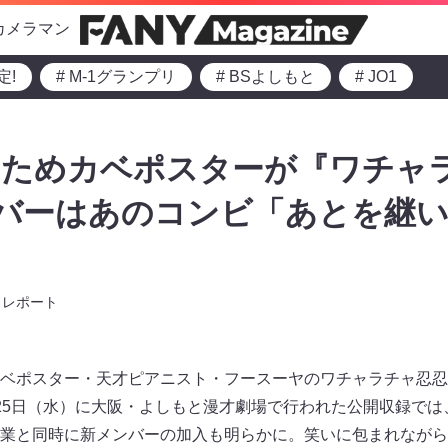
カメラマン
定!
# M-1グランプリ
# BSよしもと
# JO1
のためカベポスターが『ワチャ
ンバーはあのコンビ「あとを継
」
レポート
ベポスター・天才ピアニスト・フースーヤのワチャラチャ忍忍
25日（水）に大阪・よしもと漫才劇場で行われた公開収録では
業と同時に新メンバーの加入も明らかに。笑いに包まれながら