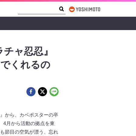
Search Form
Search
ラチャ忍忍』
いでくれるの
』から、カベポスターの卒
、4月から活動の拠点を東
も節目の空気が漂う、忘れ