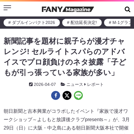
Menu
# ダブルインパクト2026
# 配信延長決定!
# M-1グラ
新聞記事を題材に親子らが漫才チャ
レンジ! セルライトスパらのアドバ
イスでプロ顔負けのネタ披露「子ど
もが引っ張っている家族が多い」
2026-04-07
ニュース
レポート
朝日新聞と吉本興業がコラボしたイベント『家族で漫才ワ
ークショップ～よしもと放課後クラブpresents～』が、3月
29日（日）に大阪・中之島にある朝日新聞大阪本社で開催