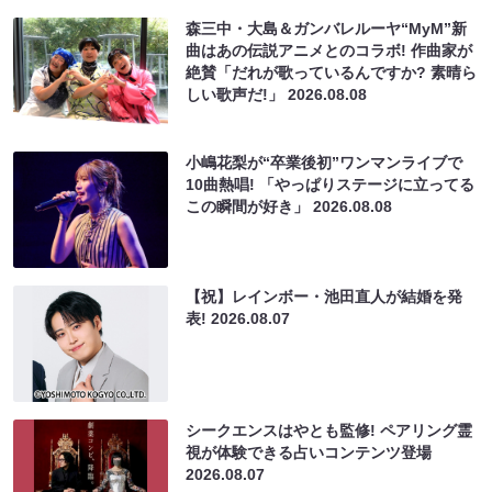
森三中・大島＆ガンバレルーヤ“MyM”新
曲はあの伝説アニメとのコラボ! 作曲家が
絶賛「だれが歌っているんですか? 素晴ら
しい歌声だ!」
2026.08.08
小嶋花梨が“卒業後初”ワンマンライブで
10曲熱唱! 「やっぱりステージに立ってる
この瞬間が好き」
2026.08.08
【祝】レインボー・池田直人が結婚を発
表!
2026.08.07
シークエンスはやとも監修! ペアリング霊
視が体験できる占いコンテンツ登場
2026.08.07