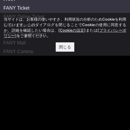
FANY Ticket
FANY Online Ticket
当サイトは、お客様の使いやすさ、利用状況の分析のためCookieを利用
しています。このダイアログを閉じることでCookieの使用に同意する
FANY Channel
か、詳細を確認したい場合は、
[Cookieの設定]
または
[プライバシーポ
FANY Crowdfunding
リシー]
をご参照ください。
FANY Mall
閉じる
FANY Commu
法務・規約
プライバシーポリシー
反社会的勢力排除宣言
会社情報
吉本興業株式会社
お問い合わせ