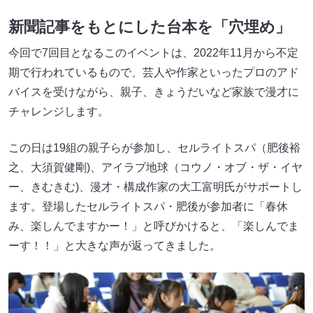
新聞記事をもとにした台本を「穴埋め」
今回で7回目となるこのイベントは、2022年11月から不定
期で行われているもので、芸人や作家といったプロのアド
バイスを受けながら、親子、きょうだいなど家族で漫才に
チャレンジします。
この日は19組の親子らが参加し、セルライトスパ（肥後裕
之、大須賀健剛)、アイラブ地球（コウノ・オブ・ザ・イヤ
ー、きむきむ)、漫才・構成作家の大工富明氏がサポートし
ます。登場したセルライトスパ・肥後が参加者に「春休
み、楽しんでますかー！」と呼びかけると、「楽しんでま
ーす！！」と大きな声が返ってきました。