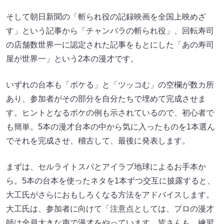
そして朝日新聞の「斬られ役の記録映画を全国上映めざ
す」という記事から「チャンバラの斬られ役」、回転寿司
の店舗数世界一に認定された記事をもとにした「あの寿司
屋が世界一」という2本の漫才です。
いずれの台本も「ボケる」と「ツッコむ」の空欄が数カ所
あり、参加者がその部分を自分たちで埋めて完成させま
す。ヒントとなるボケの例も示されているので、初心者で
も簡単。5本の漫才台本の中から気に入ったものを1本選ん
でそれを完成させ、稽古して、最後に発表します。
まずは、セルライトスパとアイラブ地球によるお手本か
ら。5本の台本を使ったネタを1本ずつ交互に披露すると、
大工氏がさらにおもしろくなる方法をアドバイスします。
大工氏は、参加者に向けて「注意点としては、プロの漫才
師は全員大きな声で漫才をやっています。皆さんも、練習