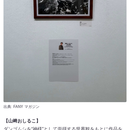
出典:
FANY マガジン
【山﨑おしるこ】
ダンゴムシを“神様”として崇拝する世界観をもとに作品を