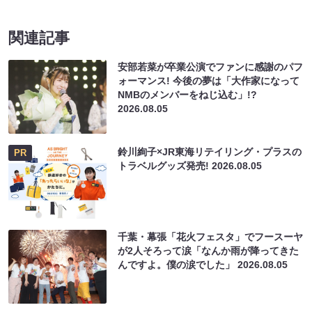
関連記事
安部若菜が卒業公演でファンに感謝のパフ
ォーマンス! 今後の夢は「大作家になって
NMBのメンバーをねじ込む」!?
2026.08.05
鈴川絢子×JR東海リテイリング・プラスの
PR
トラベルグッズ発売!
2026.08.05
千葉・幕張「花火フェスタ」でフースーヤ
が2人そろって涙「なんか雨が降ってきた
んですよ。僕の涙でした」
2026.08.05