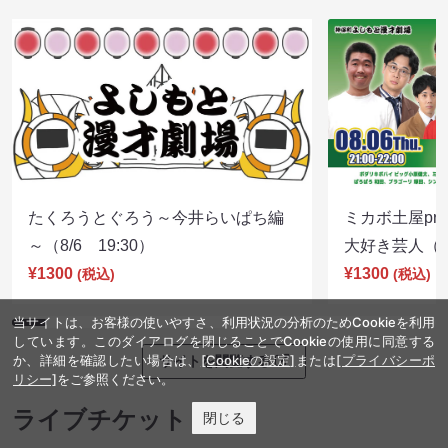
たくろうとぐろう～今井らいぱち編
ミカボ土屋pre
～（8/6 19:30）
大好き芸人（8/
¥1300
¥1300
(税込)
(税込)
当サイトは、お客様の使いやすさ、利用状況の分析のためCookieを利用
しています。このダイアログを閉じることでCookieの使用に同意する
か、詳細を確認したい場合は、
[Cookieの設定]
または
[プライバシーポ
サイトを閲覧する
リシー]
をご参照ください。
ライブチケット
閉じる