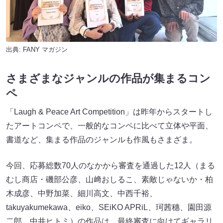
出典:
FANY マガジン
さまざまなジャンルの作品が集まるコン
ペ
「Laugh & Peace Art Competition」は昨年からスタートし
たアートコンペで、一般的なコンペに比べて立体や平面、
書道など、集まる作品のジャンルも作風もさまざま。
今回、応募総数70人のなかから審査を通過した12人（まる
むし商店・磯部公彦、山﨑おしるこ、素敵じゃないか・柏
木成彦、中野加菜、細川高文、中西千裕、
takuyakumekawa、eiko、SEiKO APRiL、珂茜穗、園田源
二郎、中井ヒトミ）の作品は、最終審査に向けてギャラリ