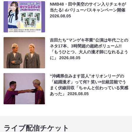
NMB48・田中美空のサイン入りチェキが
当たる! dバリューパスキャンペーン開催
2026.08.05
吉田たち“マンゲキ卒業”公演は年代ごとの
ネタ17本、3時間超の超絶ボリューム!!
「もうひとつ、大人の漫才師になれるよう
に」
2026.08.05
“沖縄県住みます芸人”オリオンリーグの
「組踊漫才」って何? 笑い×伝統芸能でう
まく伏線回収「ちゃんと伝わっている実感
あった」
2026.08.05
ライブ配信チケット