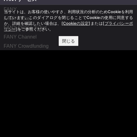
FANY
当サイトは、お客様の使いやすさ、利用状況の分析のためCookieを利用
しています。このダイアログを閉じることでCookieの使用に同意する
FANY Ticket
か、詳細を確認したい場合は、
[Cookieの設定]
または
[プライバシーポ
FANY Online Ticket
リシー]
をご参照ください。
FANY Channel
閉じる
FANY Crowdfunding
FANY Mall
FANY Commu
法務・規約
プライバシーポリシー
反社会的勢力排除宣言
会社情報
吉本興業株式会社
お問い合わせ