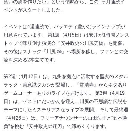
笑いの渦を作りたい」という情熱から、この1ヶ月連続イ
ベントがスタートしました。
イベントは4週連続で、バラエティ豊かなラインナップが
用意されています。 第1週（4月5日）は安井が1時間ノンス
トップで喋り倒す独演会『安井政史の川尻刃物』を開催。
その後はスナック『川尻 粋』へ場所を移し、ファンとの交
流を深める2本立てです。
第2週（4月12日）は、九州を拠点に活動する盟友のメタル
ラック・美意識タカシが登場し、『常清寺』からネタあり
ゲームコーナーありのライブを届けます。 第3週（4月19
日）は、ゲストにだいかんを迎え、川尻の不思議な伝説を
テーマにしたミステリアスなライブを展開。 そして最終週
（4月26日）は、フリーアナウンサーの山田法子と“五本勝
負”を挑む『安井政史の迷刀』で締めくくります。