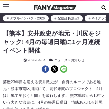
Menu
# ダブルインパクト2026
# 配信延長決定!
# M-1グラ
【熊本】安井政史が地元・川尻をジ
ャック! 4月の毎週日曜に1ヶ月連続
イベント開催
2026-04-04
ニュース
お知らせ
芸歴23年目を迎える安井政史が、自身のルーツである地
元・熊本市南区川尻にて、前代未聞のプロジェクト『4月
は川尻で笑おう月間』を敢行します。 熊本地震から10年と
いう大きな節目に、4月の毎週日曜日、情緒あふれる川尻