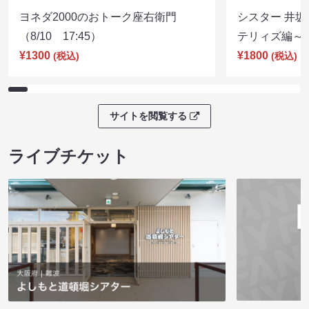
ヨネダ2000のおトーク座右衛門
シスター 井坂
（8/10 17:45）
テリィズ編～（8
¥1300
¥1800
(税込)
(税込)
サイトを閲覧する
ライブチケット