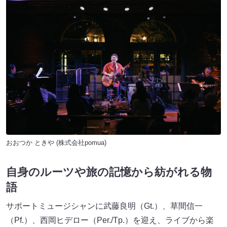
おおつか ときや (株式会社pomua)
自身のルーツや旅の記憶から紡がれる物
語
サポートミュージシャンに武藤良明（Gt.）、草間信一
（Pf.）、西岡ヒデロー（Per./Tp.）を迎え、ライブから楽