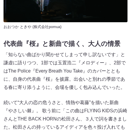
おおつか ときや (株式会社pomua)
代表曲『桜』と新曲で描く、大人の情景
「知らない曲ばかり聞かせてしまって申し訳ないです」と
謙虚に語りつつ、1部では玉置浩二『メロディー』、2部で
はThe Police『Every Breath You Take』のカバーととも
に、自身の代表曲『桜』を披露。出会いと別れの季節であ
る春に寄り添うように、会場を優しく包み込んでいった。
続いて“大人の恋の危うさと、情熱や葛藤”を描いた新曲
『やさしい棘』。 歌う前に「この曲はFLYING KIDSの浜崎
さんとTHE BACK HORNの松田さん、３人で詞を書きまし
た。松田さんの持っているアイディアを色々投げ入れても