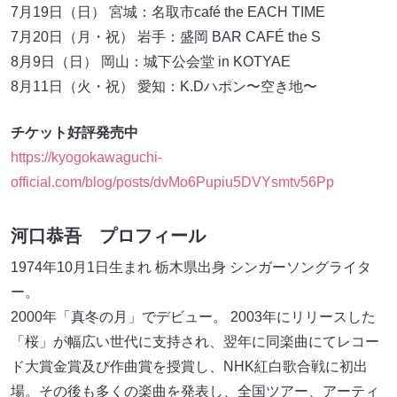
7月19日（日） 宮城：名取市café the EACH TIME
7月20日（月・祝） 岩手：盛岡 BAR CAFÉ the S
8月9日（日） 岡山：城下公会堂 in KOTYAE
8月11日（火・祝） 愛知：K.Dハポン〜空き地〜
チケット好評発売中
https://kyogokawaguchi-
official.com/blog/posts/dvMo6Pupiu5DVYsmtv56Pp
河口恭吾 プロフィール
1974年10月1日生まれ 栃木県出身 シンガーソングライタ
ー。
2000年「真冬の月」でデビュー。 2003年にリリースした
「桜」が幅広い世代に支持され、翌年に同楽曲にてレコー
ド大賞金賞及び作曲賞を授賞し、NHK紅白歌合戦に初出
場。その後も多くの楽曲を発表し、全国ツアー、アーティ