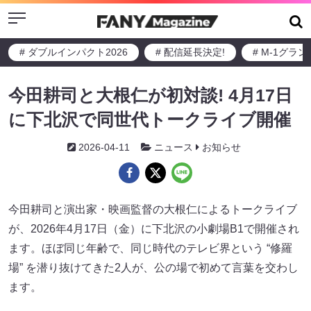
Menu
# ダブルインパクト2026
# 配信延長決定!
# M-1グラ
今田耕司と大根仁が初対談! 4月17日
に下北沢で同世代トークライブ開催
2026-04-11
ニュース
お知らせ
今田耕司と演出家・映画監督の大根仁によるトークライブ
が、2026年4月17日（金）に下北沢の小劇場B1で開催され
ます。ほぼ同じ年齢で、同じ時代のテレビ界という “修羅
場” を潜り抜けてきた2人が、公の場で初めて言葉を交わし
ます。