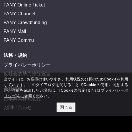
FANY Online Ticket
FANY Channel
FANY Crowdfunding
FANY Mall
FANY Commu
法務・規約
プライバシーポリシー
反社会的勢力排除宣言
当サイトは、お客様の使いやすさ、利用状況の分析のためCookieを利用
しています。このダイアログを閉じることでCookieの使用に同意する
会社情報
か、詳細を確認したい場合は、
[Cookieの設定]
または
[プライバシーポ
リシー]
をご参照ください。
吉本興業株式会社
閉じる
お問い合わせ
その他