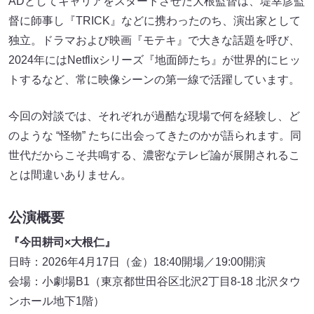
ADとしてキャリアをスタートさせた大根監督は、堤幸彦監
督に師事し『TRICK』などに携わったのち、演出家として
独立。ドラマおよび映画『モテキ』で大きな話題を呼び、
2024年にはNetflixシリーズ『地面師たち』が世界的にヒッ
トするなど、常に映像シーンの第一線で活躍しています。
今回の対談では、それぞれが過酷な現場で何を経験し、ど
のような “怪物” たちに出会ってきたのかが語られます。同
世代だからこそ共鳴する、濃密なテレビ論が展開されるこ
とは間違いありません。
公演概要
『今田耕司×大根仁』
日時：2026年4月17日（金）18:40開場／19:00開演
会場：小劇場B1（東京都世田谷区北沢2丁目8-18 北沢タウ
ンホール地下1階）