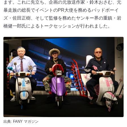
ます。これに先立ち、企画の元放送作家・鈴木おさむ、元
暴走族の総長でイベントのPR大使を務めるバッドボーイ
ズ・佐田正樹、そして監修を務めたヤンキー界の重鎮・岩
橋健一郎氏によるトークセッションが行われました。
出典:
FANY マガジン