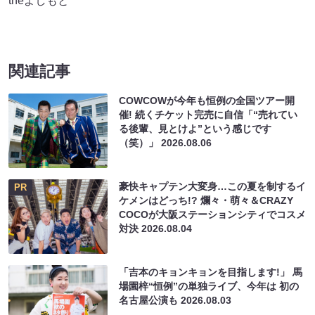
theよしもと
関連記事
COWCOWが今年も恒例の全国ツアー開
催! 続くチケット完売に自信「“売れてい
る後輩、見とけよ”という感じです
（笑）」
2026.08.06
豪快キャプテン大変身…この夏を制するイ
PR
ケメンはどっち!? 爛々・萌々＆CRAZY
COCOが大阪ステーションシティでコスメ
対決
2026.08.04
「吉本のキョンキョンを目指します!」 馬
場園梓“恒例”の単独ライブ、今年は 初の
名古屋公演も
2026.08.03