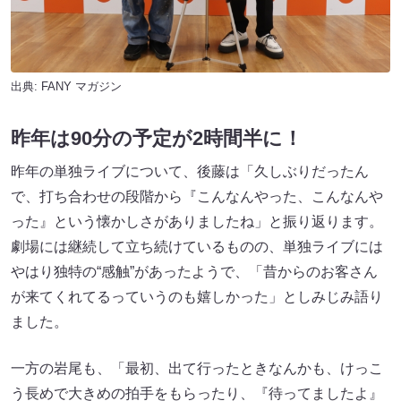
出典:
FANY マガジン
昨年は90分の予定が2時間半に！
昨年の単独ライブについて、後藤は「久しぶりだったん
で、打ち合わせの段階から『こんなんやった、こんなんや
った』という懐かしさがありましたね」と振り返ります。
劇場には継続して立ち続けているものの、単独ライブには
やはり独特の“感触”があったようで、「昔からのお客さん
が来てくれてるっていうのも嬉しかった」としみじみ語り
ました。
一方の岩尾も、「最初、出て行ったときなんかも、けっこ
う長めで大きめの拍手をもらったり、『待ってましたよ』