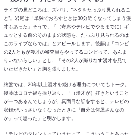
ライブの見どころは、ズバリ、“ネタをたっぷり見られるこ
と”。岩尾は「単独でおろすときは30分近くなってしまう漫
才もあった」そうで、「（寄席やテレビでやるまでに）ギ
ュッとする前のそのままの状態を、たっぷり見られるのは
このライブならでは」とアピールします。後藤は「コンビ
の2人ともが漫才の審査員をやってるコンビって、あんま
りいないらしい」とし、「その2人が織りなす漫才を見て
いただきたい」と胸を張りました。
終盤では、20年以上漫才を続ける理由についてもトーク。
後藤はコロナ禍を振り返り、「（漫才が）好きということ
が一つあるんでしょうが、真面目な話をすると、テレビの
収録がいっさいなくなったときに『自分は何屋さんなの
か』って思った」と明かします。
「テレビのタレントっていうたって、こういうことあった