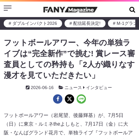
Menu
# ダブルインパクト2026
# 配信延長決定!
# M-1グラ
フットボールアワー、今年の単独ラ
イブは“完全新作”で挑む! 賞レース審
査員としての矜持も「2人が織りなす
漫才を見ていただきたい」
2026-06-16
ニュース
インタビュー
フットボールアワー（岩尾望、後藤輝基）が、7月5日
（日）に東京・ルミネtheよしもと、7月17日（金）に大
阪・なんばグランド花月で、単独ライブ『フットボールア