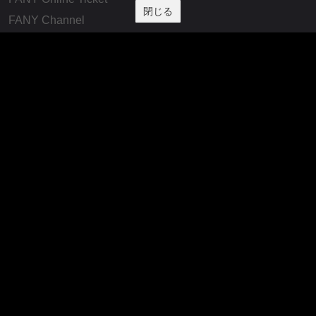
閉じる
FANY Channel
FANY Crowdfunding
FANY Mall
FANY Commu
法務・規約
プライバシーポリシー
反社会的勢力排除宣言
会社情報
吉本興業株式会社
お問い合わせ
その他
よしもとニュースセンターアーカイブ