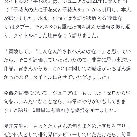
タイトルの『手花火』は、ジュニアが2021年に詠んだ句
（『手花火の火に手花火と手花火を』）から引用し、本人
が選びました。本来、俳句では季語が複数入る“季重な
り”はタブー。それを3つも重ねた句を詠んだ当時を振り返
り、タイトルにした理由をこう語りました。
「冒険して、『こんなん許されへんのかな？』と思ってい
たら、そこを評価していただいたので、非常に思い出深い
作品。皆さんからも、この句に関しての感想がいちばん多
かったので、タイトルにさせていただきました」
今後の目標について、ジュニアは「もしまた『ゼロから50
句を…』みたいなことなら、非常にやりがいも出てきま
す」と語り、2冊目にも前向きな姿勢を見せました。
夏井先生も「もっとたくさんの句をまとめた句集を作り、
ぜひ俳人として俳句界にデビューしていただけたら、前書