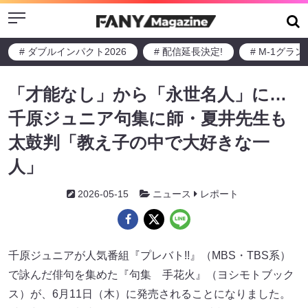
Menu
# ダブルインパクト2026
# 配信延長決定!
# M-1グラ
「才能なし」から「永世名人」に…
千原ジュニア句集に師・夏井先生も
太鼓判「教え子の中で大好きな一
人」
2026-05-15
ニュース
レポート
千原ジュニアが人気番組『プレバト!!』（MBS・TBS系）
で詠んだ俳句を集めた『句集 手花火』（ヨシモトブック
ス）が、6月11日（木）に発売されることになりました。