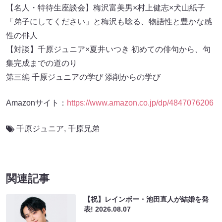
【名人・特待生座談会】梅沢富美男×村上健志×犬山紙子
「弟子にしてください」と梅沢も唸る、物語性と豊かな感
性の俳人
【対談】千原ジュニア×夏井いつき 初めての俳句から、句
集完成までの道のり
第三編 千原ジュニアの学び 添削からの学び
Amazonサイト：
https://www.amazon.co.jp/dp/4847076206
千原ジュニア
,
千原兄弟
関連記事
【祝】レインボー・池田直人が結婚を発
表!
2026.08.07