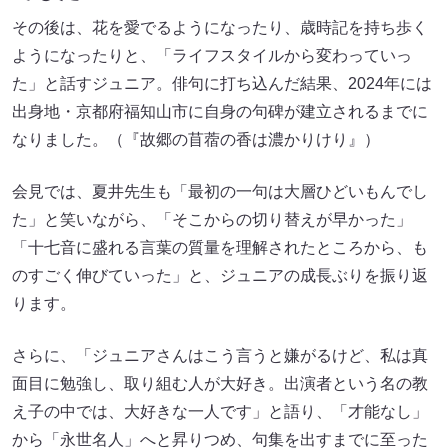
その後は、花を愛でるようになったり、歳時記を持ち歩く
ようになったりと、「ライフスタイルから変わっていっ
た」と話すジュニア。俳句に打ち込んだ結果、2024年には
出身地・京都府福知山市に自身の句碑が建立されるまでに
なりました。（『故郷の苜蓿の香は濃かりけり』）
会見では、夏井先生も「最初の一句は大層ひどいもんでし
た」と笑いながら、「そこからの切り替えが早かった」
「十七音に盛れる言葉の質量を理解されたところから、も
のすごく伸びていった」と、ジュニアの成長ぶりを振り返
ります。
さらに、「ジュニアさんはこう言うと嫌がるけど、私は真
面目に勉強し、取り組む人が大好き。出演者という名の教
え子の中では、大好きな一人です」と語り、「才能なし」
から「永世名人」へと昇りつめ、句集を出すまでに至った