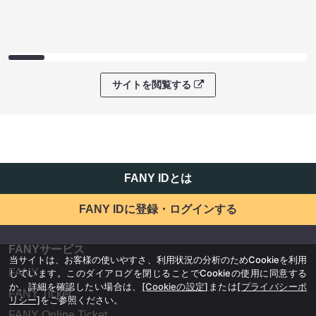
サイトを閲覧する
FANY IDとは
FANY IDに登録・ログインする
FANYサービス
当サイトは、お客様の使いやすさ、利用状況の分析のためCookieを利用
FANY
しています。このダイアログを閉じることでCookieの使用に同意する
か、詳細を確認したい場合は、
[Cookieの設定]
または
[プライバシーポ
FANY Ticket
リシー]
をご参照ください。
FANY Online Ticket