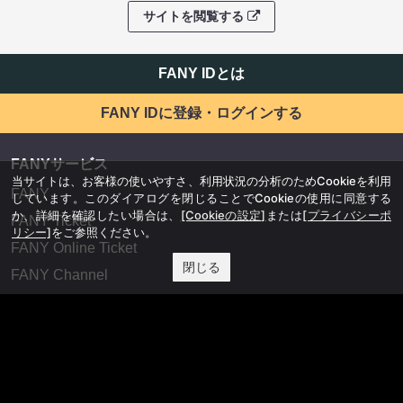
サイトを閲覧する
FANY IDとは
FANY IDに登録・ログインする
FANYサービス
当サイトは、お客様の使いやすさ、利用状況の分析のためCookieを利用
FANY
しています。このダイアログを閉じることでCookieの使用に同意する
か、詳細を確認したい場合は、
[Cookieの設定]
または
[プライバシーポ
FANY Ticket
リシー]
をご参照ください。
FANY Online Ticket
閉じる
FANY Channel
FANY Crowdfunding
FANY Mall
FANY Commu
法務・規約