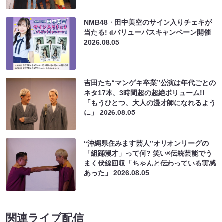
NMB48・田中美空のサイン入りチェキが
当たる! dバリューパスキャンペーン開催
2026.08.05
吉田たち“マンゲキ卒業”公演は年代ごとの
ネタ17本、3時間超の超絶ボリューム!!
「もうひとつ、大人の漫才師になれるよう
に」
2026.08.05
“沖縄県住みます芸人”オリオンリーグの
「組踊漫才」って何? 笑い×伝統芸能でう
まく伏線回収「ちゃんと伝わっている実感
あった」
2026.08.05
関連ライブ配信