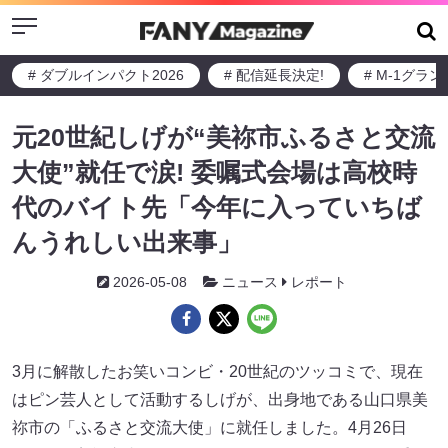
Menu
# ダブルインパクト2026
# 配信延長決定!
# M-1グラ
元20世紀しげが“美祢市ふるさと交流
大使”就任で涙! 委嘱式会場は高校時
代のバイト先「今年に入っていちば
んうれしい出来事」
2026-05-08
ニュース
レポート
3月に解散したお笑いコンビ・20世紀のツッコミで、現在
はピン芸人として活動するしげが、出身地である山口県美
祢市の「ふるさと交流大使」に就任しました。4月26日